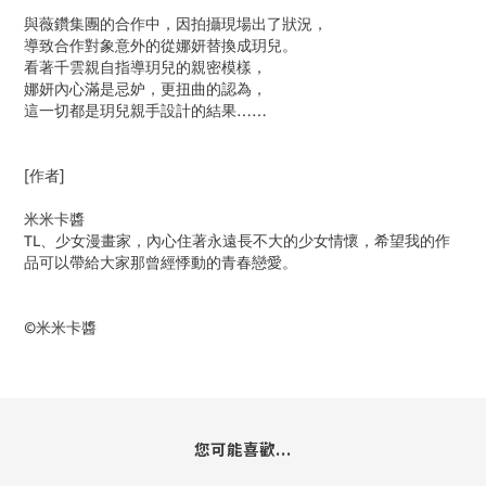
與薇鑽集團的合作中，因拍攝現場出了狀況，
導致合作對象意外的從娜妍替換成玥兒。
看著千雲親自指導玥兒的親密模樣，
娜妍內心滿是忌妒，更扭曲的認為，
這一切都是玥兒親手設計的結果……
[作者]
米米卡醬
TL、少女漫畫家，內心住著永遠長不大的少女情懷，希望我的作
品可以帶給大家那曾經悸動的青春戀愛。
©米米卡醬
您可能喜歡...