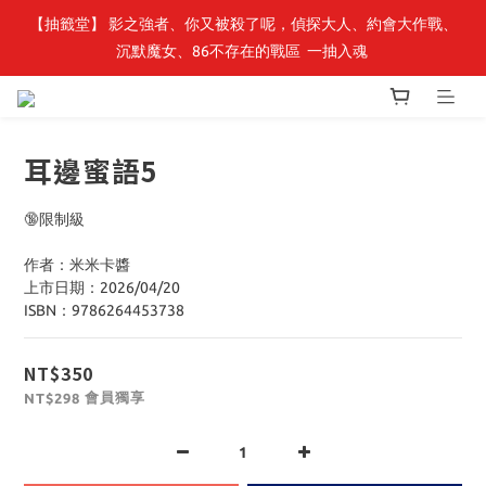
【轉生史萊姆】系列書展🌟系列小說 79 折，滿$389送「完節紀念
【抽籤堂】 影之強者、你又被殺了呢，偵探大人、約會大作戰、
沉默魔女、86不存在的戰區  一抽入魂 
明信片組」
【轉生史萊姆】系列書展🌟系列小說 79 折，滿$389送「完節紀念
明信片組」
耳邊蜜語5
🔞限制級
作者：米米卡醬
上市日期：2026/04/20
ISBN：9786264453738
NT$350
會員獨享
NT$298