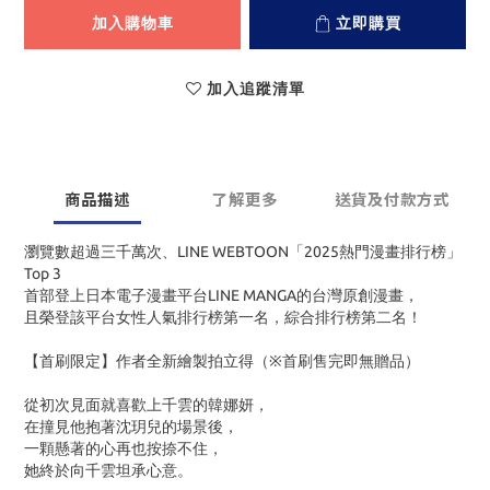
加入購物車
立即購買
加入追蹤清單
商品描述
了解更多
送貨及付款方式
瀏覽數超過三千萬次、LINE WEBTOON「2025熱門漫畫排行榜」
Top 3
首部登上日本電子漫畫平台LINE MANGA的台灣原創漫畫，
且榮登該平台女性人氣排行榜第一名，綜合排行榜第二名！
【首刷限定】作者全新繪製拍立得（※首刷售完即無贈品）
從初次見面就喜歡上千雲的韓娜妍，
在撞見他抱著沈玥兒的場景後，
一顆懸著的心再也按捺不住，
她終於向千雲坦承心意。