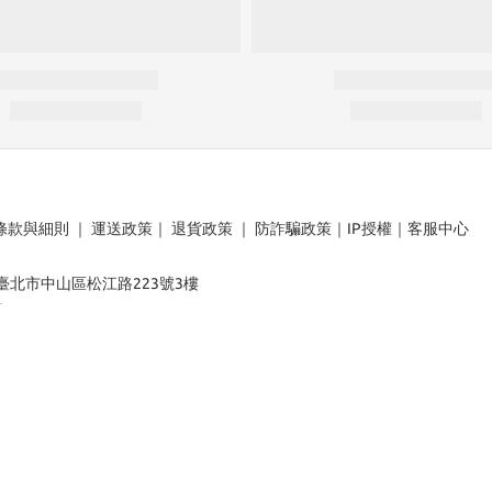
條款與細則
｜
運送政策
｜
退貨政策
｜
防詐騙政策
｜
IP授權
｜
客服中心
：臺北市中山區松江路223號3樓
載
ORATION All Rights Reserved.