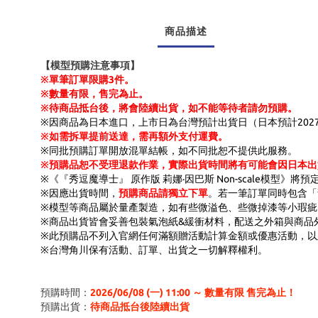
商品描述
【模型預購注意事項】
※單筆訂單限購3件。
※數量有限，售完為止。
※待商品抵台後，將會陸續出貨，如不能等待者請勿預購。
※因商品為日本進口，上市日為台灣預計出貨日（日本預計202
※如需拆單提前送達，需再額外支付運費。
※同批預購訂單開放混單結帳，如不同批恕不提供此服務。
※預購品恕不受理退款作業，實際出貨時間將有可能會因日本出
※《『秀逗魔導士』 原作版 莉娜·因巴斯 Non-scale模型》
※因應出貨時間，
預購商品請獨立下單
。若一筆訂單同時包含「
※模型等商品屬於量產製造，如有些微溢色、些微掉漆等小瑕
※商品出貨皆會妥善包裝氣泡紙&緩衝材料，配送之外箱與商品
※此預購品不列入官網任何滿額贈活動計算金額或優惠活動，以
※台灣角川保有活動、訂單、出貨之一切解釋權利。
預購時間：
2026/06/08 (一) 11:00 ～ 數量有限 售完為止！
預購出貨：
待商品抵台後陸續出貨