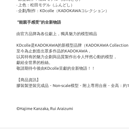
· 上色：松田モデル（ふんどし）
· 企劃/制作：KDcolle（KADOKAWAコレクション）
“能親手感受”的全新物語
由官方品牌為各位獻上，獨具魅力的模型精品
KDcolle是KADOKAWA的新模型品牌（KADOKAWA Collectio
至今為止創造出眾多作品的KADOKAWA，
以其特有的魅力企劃與品質製作出令人怦然心動的模型，
獻給全世界的粉絲。
敬請期待今後由KDcolle呈獻的全新物語！！
【商品資訊】
膠裝製塗裝完成品・Non-scale模型・附上専用台座・全高：約1
©Hajime Kanzaka, Rui Araizumi