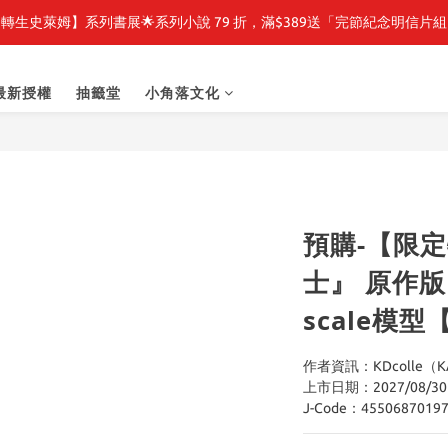
轉生史萊姆】系列書展🌟系列小說 79 折，滿$389送「完節紀念明信片
轉生史萊姆】系列書展🌟系列小說 79 折，滿$389送「完節紀念明信片
🎉線上漫博全館7折起💛滿1000送1000購物金💛滿3000現折300🎉
最新授權
抽籤堂
小角落文化
之強者、你又被殺了呢，偵探大人、約會大作戰、沉默魔女、86不存在的戰
轉生史萊姆】系列書展🌟系列小說 79 折，滿$389送「完節紀念明信片
預購-【限
士』 原作版 
scale模
作者資訊：KDcolle（KAD
上市日期：2027/08/30
J-Code：4550687019