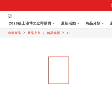
【
【
2026線上漫博⛱️立即購買
最新活動
商品分類
【抽籤堂】 影
全部商品
新品上市
精品模型
ALL
【