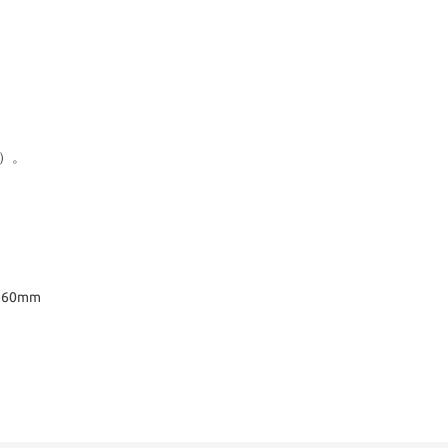
n）。
60mm