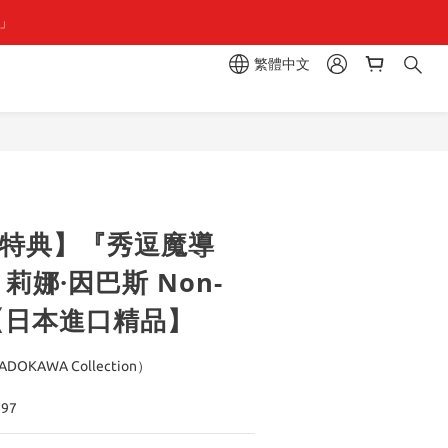
組」
組」
繁體中文
區  一抽入魂 
組」
定特典】『秀逗魔導
莉娜·因巴斯 Non-
型【日本進口精品】
OKAWA Collection）
797