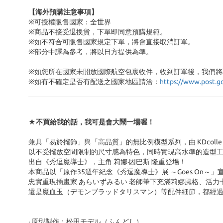
【海外預購注意事項】
※可授權販售國家：全世界
※商品不接受退換貨，下單即同意預購規範。
※如不符合可販售國家規定下單，將會直接取消訂單。
※部分中譯為參考，將以日方提供為準。
※如您所在國家未開放國際航空包裹收件，收到訂單後，我們將
※
如有不確定是否有配送之國家地區請洽：
https://www.post.g
★不買給我的話，我可是會大鬧一場喔！
兼具「易於擺飾」與「高品質」的無比例模型系列，由 KDcolle（KA
以不受擺放空間限制的尺寸感為特色，同時實現高水準的造型
出自《秀逗魔導士》，主角 莉娜·因巴斯 隆重登場！
本商品以「原作35週年紀念《秀逗魔導士》展 ～Goes On～
忠實重現插畫家 あらいずみるい 老師筆下充滿莉娜風格、活
還是魔血玉（デモンブラッドタリスマン）等配件細節，都經
· 原型製作：松田モデル（ふんどし）