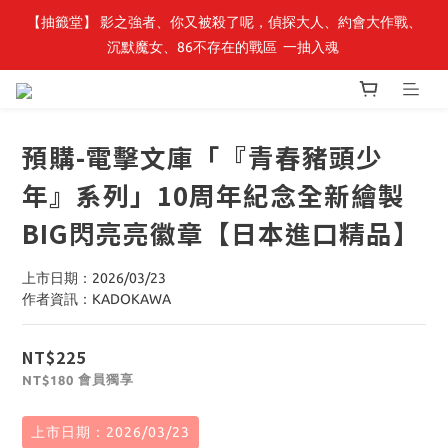
【轉生史萊姆】系列書展🌟系列小說 79 折，滿$389送「完節紀念
【抽籤堂】 影之強者、你又被殺了呢，偵探大人、約會大作戰、
沉默魔女、86不存在的戰區  一抽入魂 
明信片組」
【轉生史萊姆】系列書展🌟系列小說 79 折，滿$389送「完節紀念
明信片組」
預購-電擊文庫「『青春豬頭少
年』系列」10周年紀念全新繪製
BIG閃亮亮徽章【日本進口精品】
上市日期：2026/03/23
作者資訊：KADOKAWA
NT$225
會員獨享
NT$180
上市日期：2026/03/23