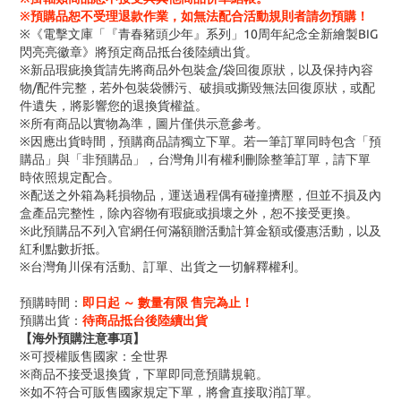
※預購品恕不受理退款作業，如無法配合活動規則者請勿預購！
※《電擊文庫「『青春豬頭少年』系列」10周年紀念全新繪製BIG
閃亮亮徽章》將預定商品抵台後陸續出貨。
※新品瑕疵換貨請先將商品外包裝盒/袋回復原狀，以及保持內容
物/配件完整，若外包裝袋髒污、破損或撕毀無法回復原狀，或配
件遺失，將影響您的退換貨權益。
※所有商品以實物為準，圖片僅供示意參考。
※因應出貨時間，預購商品請獨立下單。若一筆訂單同時包含「預
購品」與「非預購品」，台灣角川有權利刪除整筆訂單，請下單
時依照規定配合。
※配送之外箱為耗損物品，運送過程偶有碰撞擠壓，但並不損及內
盒產品完整性，除內容物有瑕疵或損壞之外，恕不接受更換。
※此預購品不列入官網任何滿額贈活動計算金額或優惠活動，以及
紅利點數折抵。
※台灣角川保有活動、訂單、出貨之一切解釋權利。
預購時間：
即日起 ～ 數量有限 售完為止！
預購出貨：
待商品抵台後陸續出貨
【海外預購注意事項】
※可授權販售國家：全世界
※商品不接受退換貨，下單即同意預購規範。
※如不符合可販售國家規定下單，將會直接取消訂單。