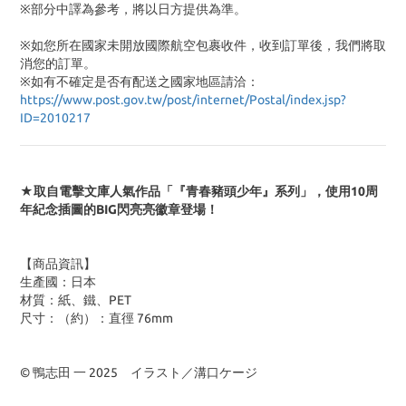
※部分中譯為參考，將以日方提供為準。
※如您所在國家未開放國際航空包裹收件，收到訂單後，我們將取
消您的訂單。
※
如有不確定是否有配送之國家地區請洽：
https://www.post.gov.tw/post/internet/Postal/index.jsp?
ID=2010217
★取自電擊文庫人氣作品「『青春豬頭少年』系列」，使用10周
年紀念插圖的BIG閃亮亮徽章登場！
【商品資訊】
生產國：日本
材質：紙、鐵、PET
尺寸：（約）：直徑 76mm
© 鴨志田 一 2025 イラスト／溝口ケージ