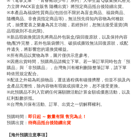
※《電擊文庫「『青春豬頭少年』系列」大學生篇 Q版集換式壓克
力立牌 PACK盲盒販售 隨機出貨》將預定商品抵台後陸續出貨。
※本產品為福袋性質商品(包括但不限於為盲盒商品、福袋商品、
隨機商品、非會員指定商品等)，無法預先得知內容物為何種款
式，抽獎驚喜之樂趣為其主功能，若經拆封，恕無法接受退貨(商
品瑕疵則不在此限)。
※新品瑕疵換貨請先將商品外包裝盒/袋回復原狀，以及保持內容
物/配件完整，若外包裝袋髒污、破損或撕毀無法回復原狀，或配
件遺失，將影響您的退換貨權益。
※所有商品以實物為準，圖片僅供示意參考。
※因應出貨時間，預購商品請獨立下單。若一筆訂單同時包含「預
購品」與「非預購品」，台灣角川有權利刪除整筆訂單，請下單
時依照規定配合。
※配送之外箱為耗損物品，運送過程偶有碰撞擠壓，但並不損及內
盒產品完整性，除內容物有瑕疵或損壞之外，恕不接受更換。
※此預購品不列入官網任何滿額贈活動計算金額或優惠活動，以及
紅利點數折抵。
※台灣角川保有活動、訂單、出貨之一切解釋權利。
預購時間：
即日起 ～ 數量有限 售完為止！
預購出貨：
待商品抵台後陸續出貨
【海外預購注意事項】