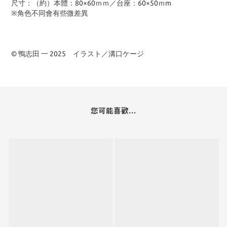
尺寸：（約）本體：80×60ｍｍ／台座：60×50ｍm
※角色不同會有些微差異
© 鴨志田 一 2025 イラスト／溝口ケージ
您可能喜歡...