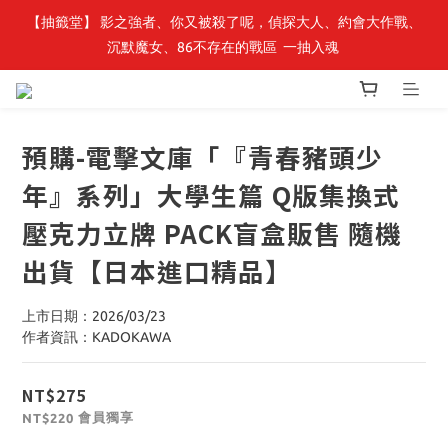
【抽籤堂】 影之強者、你又被殺了呢，偵探大人、約會大作戰、
最新開賣🔥「全知讀者視角」 周邊商品
沉默魔女、86不存在的戰區  一抽入魂 
最新開賣🔥「全知讀者視角」 周邊商品
預購-電擊文庫「『青春豬頭少
年』系列」大學生篇 Q版集換式
壓克力立牌 PACK盲盒販售 隨機
出貨【日本進口精品】
上市日期：2026/03/23
作者資訊：KADOKAWA
NT$275
會員獨享
NT$220