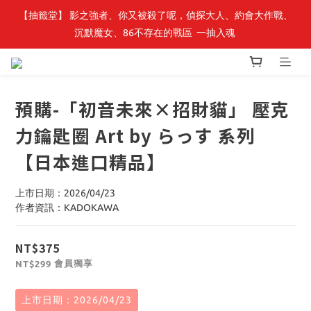
【抽籤堂】 影之強者、你又被殺了呢，偵探大人、約會大作戰、
最新開賣🔥「全知讀者視角」 周邊商品
沉默魔女、86不存在的戰區  一抽入魂 
最新開賣🔥「全知讀者視角」 周邊商品
預購-「初音未來×招財貓」 壓克
力鑰匙圈 Art by らっす 系列
【日本進口精品】
上市日期：2026/04/23
作者資訊：KADOKAWA
NT$375
會員獨享
NT$299
上市日期：2026/04/23