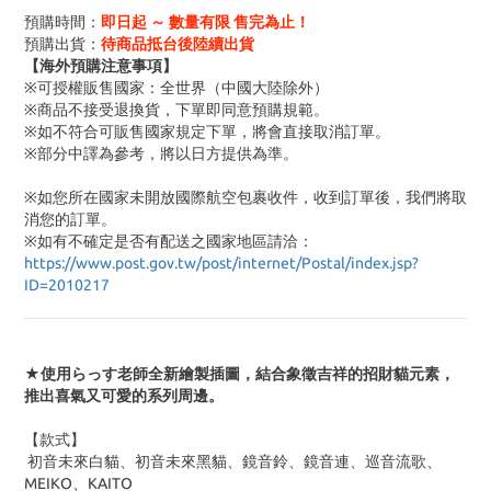
預購時間：
即日起 ～ 數量有限 售完為止！
預購出貨：
待商品抵台後陸續出貨
【海外預購注意事項】
※可授權販售國家：全世界（中國大陸除外）
※商品不接受退換貨，下單即同意預購規範。
※如不符合可販售國家規定下單，將會直接取消訂單。
※部分中譯為參考，將以日方提供為準。
※如您所在國家未開放國際航空包裹收件，收到訂單後，我們將取
消您的訂單。
※
如有不確定是否有配送之國家地區請洽：
https://www.post.gov.tw/post/internet/Postal/index.jsp?
ID=2010217
★使用らっす老師全新繪製插圖，結合象徵吉祥的招財貓元素，
推出喜氣又可愛的系列周邊。
【款式】
初音未來白貓、初音未來黑貓、鏡音鈴、鏡音連、巡音流歌、
MEIKO、KAITO