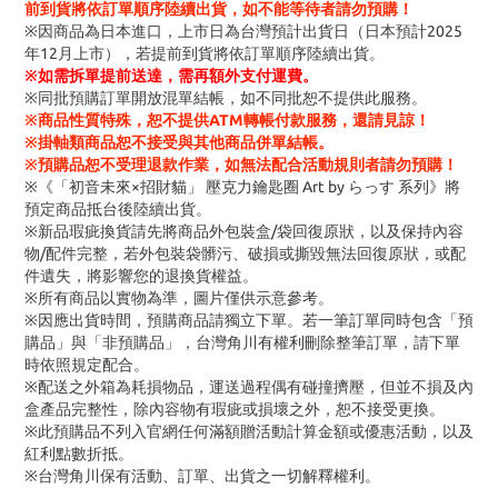
前到貨將依訂單順序陸續出貨，如不能等待者請勿預購！
※因商品為日本進口，上市日為台灣預計出貨日（日本預計2025
年12月上市），若提前到貨將依訂單順序陸續出貨。
※
如需拆單提前送達，需再額外支付運費。
※同批預購訂單開放混單結帳，如不同批恕不提供此服務。
※商品性質特殊，恕不提供ATM轉帳付款服務，還請見諒！
※掛軸類商品恕不接受與其他商品併單結帳。
※預購品恕不受理退款作業，如無法配合活動規則者請勿預購！
※《「初音未來×招財貓」 壓克力鑰匙圈 Art by らっす 系列》將
預定商品抵台後陸續出貨。
※新品瑕疵換貨請先將商品外包裝盒/袋回復原狀，以及保持內容
物/配件完整，若外包裝袋髒污、破損或撕毀無法回復原狀，或配
件遺失，將影響您的退換貨權益。
※所有商品以實物為準，圖片僅供示意參考。
※因應出貨時間，預購商品請獨立下單。若一筆訂單同時包含「預
購品」與「非預購品」，台灣角川有權利刪除整筆訂單，請下單
時依照規定配合。
※配送之外箱為耗損物品，運送過程偶有碰撞擠壓，但並不損及內
盒產品完整性，除內容物有瑕疵或損壞之外，恕不接受更換。
※此預購品不列入官網任何滿額贈活動計算金額或優惠活動，以及
紅利點數折抵。
※台灣角川保有活動、訂單、出貨之一切解釋權利。