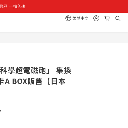
區  一抽入魂 
繁體中文
「科學超電磁砲」 集換
A BOX販售【日本
A