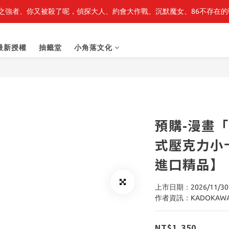
之強者、你又被殺了呢，偵探大人、約會大作戰、沉默魔女、86不存在的戰
最新開賣🔥「全知讀者視角」 周邊商品
最新開賣🔥「全知讀者視角」 周邊商品
最新授權
抽籤堂
小角落文化
預購-漫畫
式壓克力小卡
進口精品】
上市日期：2026/11/30
作者資訊：KADOKAW
NT$1,350