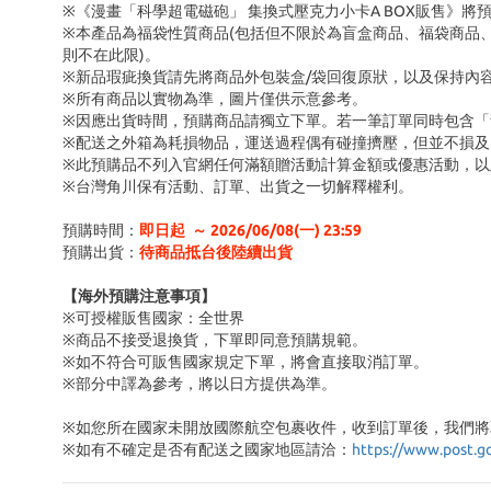
※《漫畫「科學超電磁砲」 集換式壓克力小卡A BOX販售》將
※本產品為福袋性質商品(包括但不限於為盲盒商品、福袋商品
則不在此限)。
※新品瑕疵換貨請先將商品外包裝盒/袋回復原狀，以及保持內
※所有商品以實物為準，圖片僅供示意參考。
※因應出貨時間，預購商品請獨立下單。若一筆訂單同時包含
※配送之外箱為耗損物品，運送過程偶有碰撞擠壓，但並不損及
※此預購品不列入官網任何滿額贈活動計算金額或優惠活動，以
※台灣角川保有活動、訂單、出貨之一切解釋權利。
預購時間：
即日起 ～ 2026/06/08(一) 23:59
預購出貨：
待商品抵台後陸續出貨
【海外預購注意事項】
※可授權販售國家：全世界
※商品不接受退換貨，下單即同意預購規範。
※如不符合可販售國家規定下單，將會直接取消訂單。
※部分中譯為參考，將以日方提供為準。
※如您所在國家未開放國際航空包裹收件，收到訂單後，我們將
※
如有不確定是否有配送之國家地區請洽：
https://www.post.g