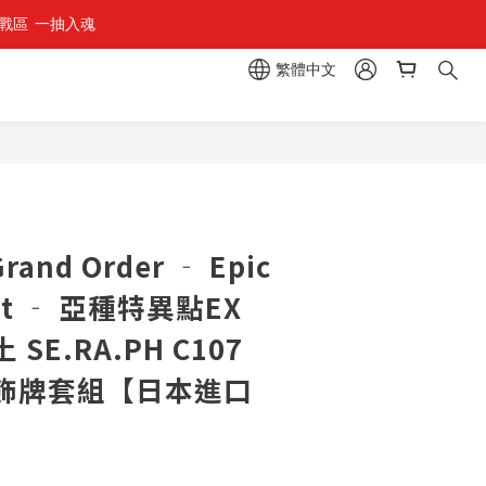
區  一抽入魂 
組」
繁體中文
組」
立即購買
rand Order ‐ Epic
ant ‐ 亞種特異點EX
SE.RA.PH C107
飾牌套組【日本進口