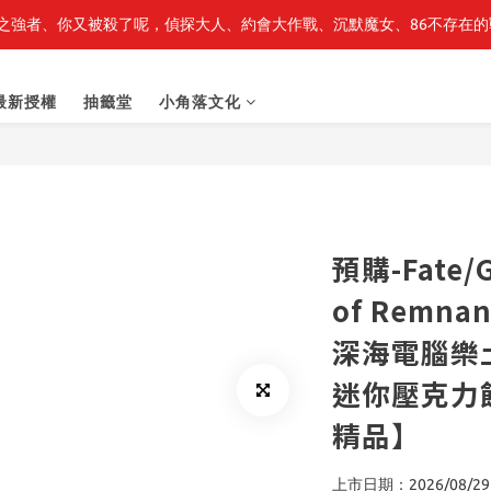
之強者、你又被殺了呢，偵探大人、約會大作戰、沉默魔女、86不存在的戰
轉生史萊姆】系列書展🌟系列小說 79 折，滿$389送「完節紀念明信片
轉生史萊姆】系列書展🌟系列小說 79 折，滿$389送「完節紀念明信片
最新授權
抽籤堂
小角落文化
預購-Fate/G
of Remn
深海電腦樂土 
迷你壓克力
精品】
上市日期：2026/08/29