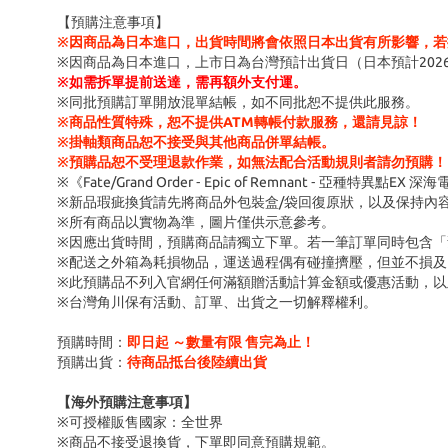
【預購注意事項】
※因商品為日本進口，出貨時間將會依照日本出貨有所影響，若
※因商品為日本進口，上市日為台灣預計出貨日（日本預計202
※
如需拆單提前送達，需再額外支付運。
※同批預購訂單開放混單結帳，如不同批恕不提供此服務。
※商品性質特殊，恕不提供ATM轉帳付款服務，還請見諒！
※掛軸類商品恕不接受與其他商品併單結帳。
※預購品恕不受理退款作業，如無法配合活動規則者請勿預購！
※《Fate/Grand Order ‐ Epic of Remnant ‐ 亞種
※新品瑕疵換貨請先將商品外包裝盒/袋回復原狀，以及保持內
※所有商品以實物為準，圖片僅供示意參考。
※因應出貨時間，預購商品請獨立下單。若一筆訂單同時包含
※配送之外箱為耗損物品，運送過程偶有碰撞擠壓，但並不損及
※此預購品不列入官網任何滿額贈活動計算金額或優惠活動，以
※台灣角川保有活動、訂單、出貨之一切解釋權利。
預購時間：
即日起 ～數量有限 售完為止！
預購出貨：
待商品抵台後陸續出貨
【海外預購注意事項】
※可授權販售國家：全世界
※商品不接受退換貨，下單即同意預購規範。