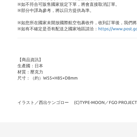
※如不符合可販售國家規定下單，將會直接取消訂單。
※部分中譯為參考，將以日方提供為準。
※如您所在國家未開放國際航空包裹收件，收到訂單後，我們將
※
如有不確定是否有配送之國家地區請洽：
https://www.post.g
【商品資訊】
生產國：日本
材質：壓克力
尺寸：（約）W55×H85×D8mm
イラスト／西出ケンゴロー (C)TYPE-MOON／FGO PROJECT