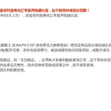
提前到貨將依訂單順序陸續出貨，如不能等待者請勿預購！
6年03月上市），若提前到貨將依訂單順序陸續出貨。
特異點EX 深海電腦樂土 SE.RA.PH C107 迷你壓克力飾牌套組》將預定商品抵台後陸續
容物/配件完整，若外包裝袋髒污、破損或撕毀無法回復原狀，或配件遺失
「預購品」與「非預購品」，台灣角川有權利刪除整筆訂單，請下單時依照
內盒產品完整性，除內容物有瑕疵或損壞之外，恕不接受更換。
及紅利點數折抵。