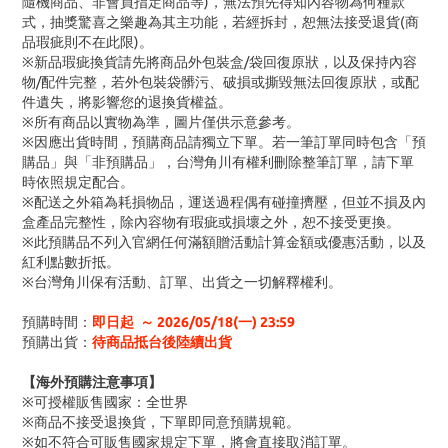
隨機商品、非會員指定商品等)，無法預先得知內容物為何種款
式，抽獎驚喜之樂趣為其主功能，若經拆封，恕無法接受退貨(商
品瑕疵則不在此限)。
※新品瑕疵換貨請先將商品外包裝盒/袋回復原狀，以及保持內容
物/配件完整，若外包裝袋髒污、破損或撕毀無法回復原狀，或配
件遺失，將影響您的退換貨權益。
※所有商品以實物為準，圖片僅供示意參考。
※因應出貨時間，預購商品請獨立下單。若一筆訂單同時包含「預
購品」與「非預購品」，台灣角川有權利刪除整筆訂單，請下單
時依照規定配合。
※配送之外箱為耗損物品，運送過程偶有碰撞擠壓，但並不損及內
盒產品完整性，除內容物有瑕疵或損壞之外，恕不接受更換。
※此預購品不列入官網任何滿額贈活動計算金額或優惠活動，以及
紅利點數折抵。
※台灣角川保有活動、訂單、出貨之一切解釋權利。
預購時間：
即日起 ～ 2026/05/18(一) 23:59
預購出貨：
待商品抵台後陸續出貨
【海外預購注意事項】
※可授權販售國家：全世界
※商品不接受退換貨，下單即同意預購規範。
※如不符合可販售國家規定下單，將會直接取消訂單。