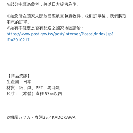
※部分中譯為參考，將以日方提供為準。
※如您所在國家未開放國際航空包裹收件，收到訂單後，我們將取
消您的訂單。
※
如有不確定是否有配送之國家地區請洽：
https://www.post.gov.tw/post/internet/Postal/index.jsp?
ID=2010217
【商品資訊】
生產國：日本
材質：紙、鐵、PET、馬口鐵
尺寸：（本體）直徑 57㎜以内
©朝霧カフカ・春河35／KADOKAWA