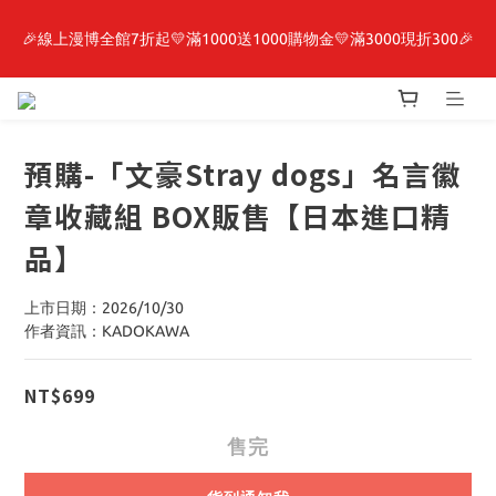
🎉線上漫博全館7折起💛滿1000送1000購物金💛滿3000現折300🎉
最新開賣🔥「全知讀者視角」 周邊商品
【抽籤堂】 影之強者、你又被殺了呢，偵探大人、約會大作戰、
沉默魔女、86不存在的戰區  一抽入魂 
預購-「文豪Stray dogs」名言徽
最新開賣🔥「全知讀者視角」 周邊商品
章收藏組 BOX販售【日本進口精
品】
上市日期：2026/10/30
作者資訊：KADOKAWA
NT$699
售完