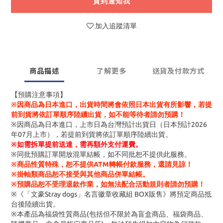
貨到通知我
加入追蹤清單
商品描述
了解更多
送貨及付款方式
【預購注意事項】
※因商品為日本進口，出貨時間將會依照日本出貨有所影響，若提
前到貨將依訂單順序陸續出貨，如不能等待者請勿預購！
※因商品為日本進口，上市日為台灣預計出貨日（日本預計2026
年07月上市），若提前到貨將依訂單順序陸續出貨。
※
如需拆單提前送達，需再額外支付運費。
※同批預購訂單開放混單結帳，如不同批恕不提供此服務。
※商品性質特殊，恕不提供ATM轉帳付款服務，還請見諒！
※掛軸類商品恕不接受與其他商品併單結帳。
※預購品恕不受理退款作業，如無法配合活動規則者請勿預購！
※《「文豪Stray dogs」名言徽章收藏組 BOX販售》將預定商品抵
台後陸續出貨。
※本產品為福袋性質商品(包括但不限於為盲盒商品、福袋商品、