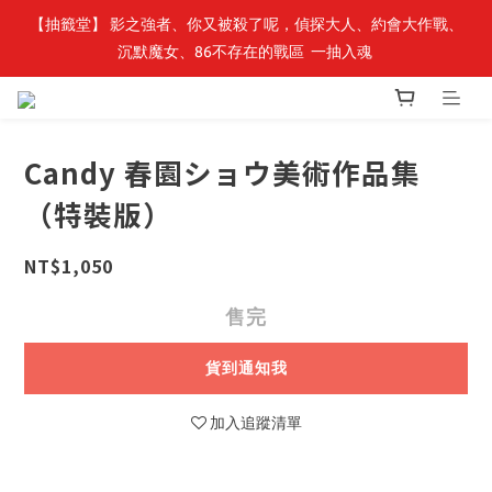
【抽籤堂】 影之強者、你又被殺了呢，偵探大人、約會大作戰、
最新開賣🔥「全知讀者視角」 周邊商品
沉默魔女、86不存在的戰區  一抽入魂 
最新開賣🔥「全知讀者視角」 周邊商品
Candy 春園ショウ美術作品集
（特裝版）
NT$1,050
售完
貨到通知我
加入追蹤清單