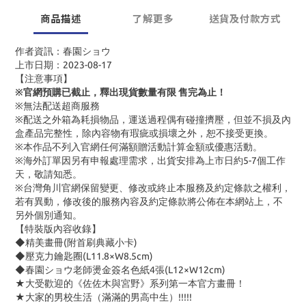
商品描述
了解更多
送貨及付款方式
作者資訊：春園ショウ
上市日期：2023-08-17
【注意事項】
※官網預購已截止，釋出現貨數量有限 售完為止！
※無法配送超商服務
※配送之外箱為耗損物品，運送過程偶有碰撞擠壓，但並不損及內
盒產品完整性，除內容物有瑕疵或損壞之外，恕不接受更換。
※本作品不列入官網任何滿額贈活動計算金額或優惠活動。
※海外訂單因另有申報處理需求，出貨安排為上市日約5-7個工作
天，敬請知悉。
※台灣角川官網保留變更、修改或終止本服務及約定條款之權利，
若有異動，修改後的服務內容及約定條款將公佈在本網站上，不
另外個別通知。
【特裝版內容收錄】
◆精美畫冊(附首刷典藏小卡)
◆壓克力鑰匙圈(L11.8×W8.5cm)
◆春園ショウ老師燙金簽名色紙4張(L12×W12cm)
★大受歡迎的《佐佐木與宮野》系列第一本官方畫冊！
★大家的男校生活（滿滿的男高中生）!!!!!