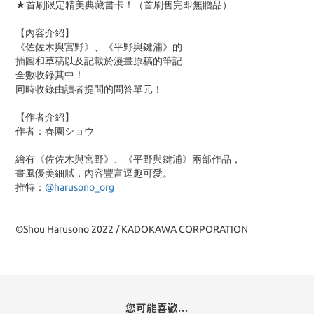
★首刷限定精美典藏書卡！（首刷售完即無贈品）
【內容介紹】
《佐佐木與宮野》、《平野與鍵浦》的
插圖和草稿以及記載於漫畫原稿的筆記
全數收錄其中！
同時收錄由讀者提問的問答單元！
【作者介紹】
作者：春園ショウ
繪有《佐佐木與宮野》、《平野與鍵浦》兩部作品，
畫風優美細膩，內容豐富逗趣可愛。
推特：
@harusono_org
©Shou Harusono 2022 / KADOKAWA CORPORATION
您可能喜歡...