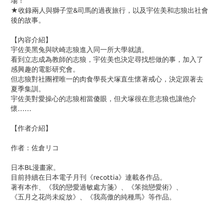
場！
★收錄兩人與獅子堂&司馬的過夜旅行，以及宇佐美和志狼出社會
後的故事。
【內容介紹】
宇佐美黑兔與吠崎志狼進入同一所大學就讀。
看到立志成為教師的志狼，宇佐美也決定尋找想做的事，加入了
感興趣的電影研究會。
但志狼對社團裡唯一的肉食學長犬塚直生懷著戒心，決定跟著去
夏季集訓。
宇佐美對愛操心的志狼相當傻眼，但犬塚很在意志狼也讓他介
懷……
【作者介紹】
作者：佐倉リコ
日本BL漫畫家。
目前持續在日本電子月刊《recottia》連載各作品。
著有本作、《我的戀愛過敏處方箋》、《笨拙戀愛術》、
《五月之花尚未綻放》、《我高傲的純種馬》等作品。