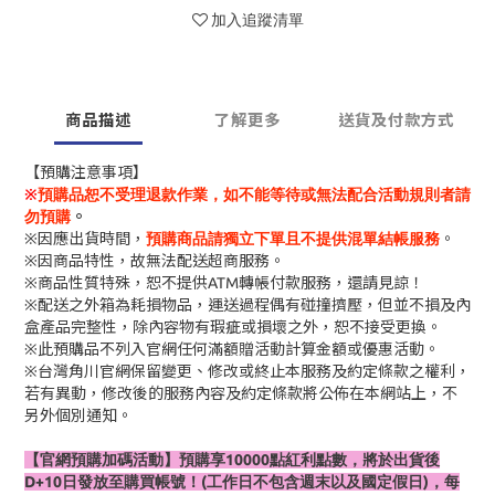
加入追蹤清單
商品描述
了解更多
送貨及付款方式
【預購注意事項】
※
預購品恕不受理退款作業，如不能等待或無法配合活動規則者請
勿預購
。
※因應出貨時間，
預購商品請獨立下單且不提供混單結帳服務
。
※因商品特性，故無法配送超商服務。
※商品性質特殊，恕不提供ATM轉帳付款服務，還請見諒！
※配送之外箱為耗損物品，運送過程偶有碰撞擠壓，但並不損及內
盒產品完整性，除內容物有瑕疵或損壞之外，恕不接受更換。
※此預購品不列入官網任何滿額贈活動計算金額或優惠活動。
※台灣角川官網保留變更、修改或終止本服務及約定條款之權利，
若有異動，修改後的服務內容及約定條款將公佈在本網站上，不
另外個別通知。
【官網預購加碼活動】預購享10000點紅利點數，將於出貨後
D+10日發放至購買帳號！(工作日不包含週末以及國定假日)，每