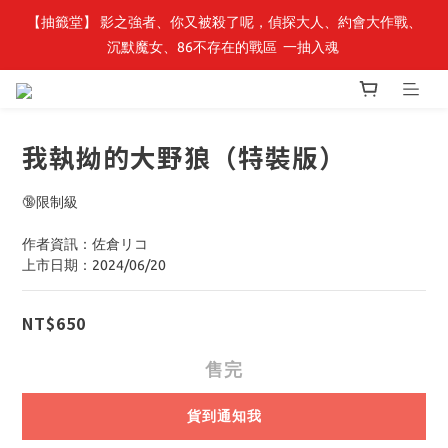
【抽籤堂】 影之強者、你又被殺了呢，偵探大人、約會大作戰、
最新開賣🔥「全知讀者視角」 周邊商品
沉默魔女、86不存在的戰區  一抽入魂 
最新開賣🔥「全知讀者視角」 周邊商品
我執拗的大野狼（特裝版）
🔞限制級
作者資訊：佐倉リコ
上市日期：2024/06/20
NT$650
售完
貨到通知我