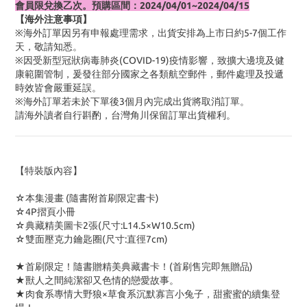
會員限兌換乙次。預購區間：2024/04/01~2024/04/15
【海外注意事項】
※海外訂單因另有申報處理需求，出貨安排為上市日約5-7個工作
天，敬請知悉。
※因受新型冠狀病毒肺炎(COVID-19)疫情影響，致擴大邊境及健
康範圍管制，爰發往部分國家之各類航空郵件，郵件處理及投遞
時效皆會嚴重延誤。
※海外訂單若未於下單後3個月內完成出貨將取消訂單。
請海外讀者自行斟酌，台灣角川保留訂單出貨權利。
【特裝版內容】
☆本集漫畫
(
隨書附首刷限定書卡)
☆4P摺頁小冊
☆典藏精美圖卡2張(尺寸:L14.5×W10.5cm)
☆雙面壓克力鑰匙圈(尺寸:直徑7cm)
★首刷限定！隨書贈精美典藏書卡！(首刷售完即無贈品)
★獸人之間純潔卻又色情的戀愛故事。
★肉食系專情大野狼×草食系沉默寡言小兔子，甜蜜蜜的續集登