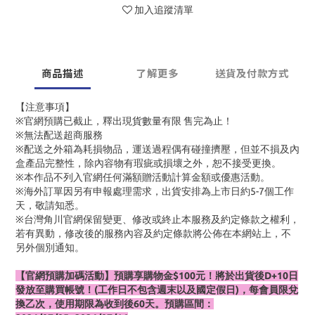
加入追蹤清單
商品描述
了解更多
送貨及付款方式
【注意事項】
※官網預購已截止，釋出現貨數量有限 售完為止！
※無法配送超商服務
※配送之外箱為耗損物品，運送過程偶有碰撞擠壓，但並不損及內
盒產品完整性，除內容物有瑕疵或損壞之外，恕不接受更換。
※本作品不列入官網任何滿額贈活動計算金額或優惠活動。
※海外訂單因另有申報處理需求，出貨安排為上市日約5-7個工作
天，敬請知悉。
※台灣角川官網保留變更、修改或終止本服務及約定條款之權利，
若有異動，修改後的服務內容及約定條款將公佈在本網站上，不
另外個別通知。
【官網預購加碼活動】預購享購物金$100元！將於出貨後D+10日
發放至購買帳號！(工作日不包含週末以及國定假日)，每會員限兌
換乙次，使用期限為收到後60天。預購區間：