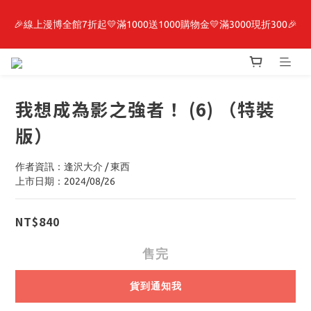
🎉線上漫博全館7折起💛滿1000送1000購物金💛滿3000現折300🎉
最新開賣🔥「全知讀者視角」 周邊商品
【抽籤堂】 影之強者、你又被殺了呢，偵探大人、約會大作戰、
沉默魔女、86不存在的戰區  一抽入魂 
我想成為影之強者！ (6) （特裝
最新開賣🔥「全知讀者視角」 周邊商品
版）
作者資訊：逢沢大介 / 東西
上市日期：2024/08/26
NT$840
售完
貨到通知我