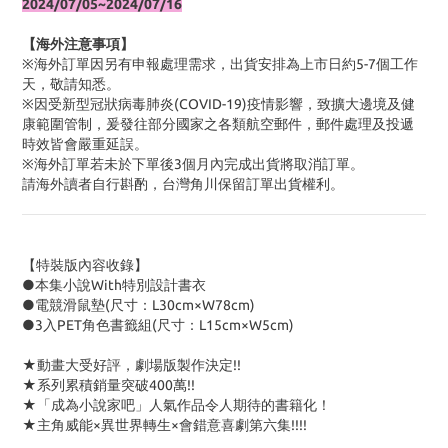
2024/07/05~2024/07/16
【海外注意事項】
※海外訂單因另有申報處理需求，出貨安排為上市日約5-7個工作
天，敬請知悉。
※因受新型冠狀病毒肺炎(COVID-19)疫情影響，致擴大邊境及健
康範圍管制，爰發往部分國家之各類航空郵件，郵件處理及投遞
時效皆會嚴重延誤。
※海外訂單若未於下單後3個月內完成出貨將取消訂單。
請海外讀者自行斟酌，台灣角川保留訂單出貨權利。
【特裝版內容收錄】
●本集小說With特別設計書衣
●電競滑鼠墊(尺寸：L30cm×W78cm)
●3入PET角色書籤組(尺寸：L15cm×W5cm)
★動畫大受好評，劇場版製作決定!!
★系列累積銷量突破400萬!!
★「成為小說家吧」人氣作品令人期待的書籍化！
★主角威能×異世界轉生×會錯意喜劇第六集!!!!