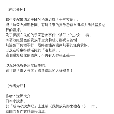
【內容介紹】
暗中支配米德加王國的祕密組織「十三夜劍」。
與「迪亞布羅斯教團」有所往來的貴族憑藉自身權力湮滅諸多惡
行的證據。
為了保護在先前的學園恐攻事件中被盯上的少女──奏，
有著淡紅髮色的貴族千金克莉絲汀娜獨自苦惱……
無論犯下何種罪行，最終都能夠獲判無罪的無良貴族。
以及在暗處持續活躍的「洛基派」。
這個逐漸腐化的國家，不再有人伸張正義──
現況好像就是這麼回事吧。
這可是「影之強者」締造傳說的大好機會！
【作者介紹】
作者：逢沢大介
日本小說家。
於「成為小說家吧」上連載《我想成為影之強者！》一作，
並由同名作實體書籍出道。