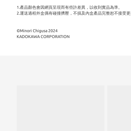
1.產品顏色會因網頁呈現而有些許差異，以收到實品為準。
2.運送過程外盒偶有碰撞擠壓，不損及內盒產品完整恕不接受更
©Minori Chigusa 2024
KADOKAWA CORPORATION