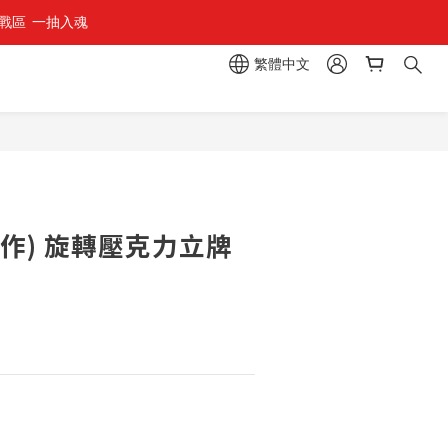
區  一抽入魂 
繁體中文
立即購買
作) 旋轉壓克力立牌
1