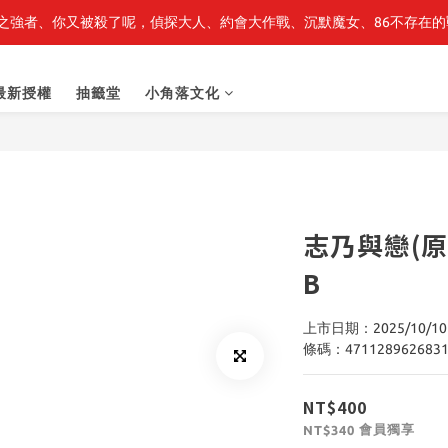
之強者、你又被殺了呢，偵探大人、約會大作戰、沉默魔女、86不存在的戰
最新開賣🔥「全知讀者視角」 周邊商品
最新開賣🔥「全知讀者視角」 周邊商品
最新授權
抽籤堂
小角落文化
志乃與戀(原
B
上市日期：2025/10/10
條碼：471128962683
NT$400
會員獨享
NT$340