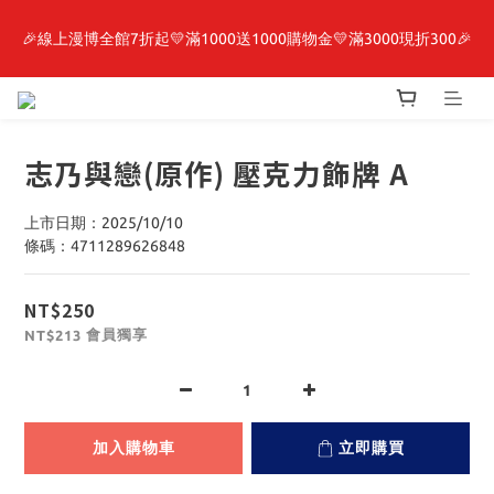
🎉線上漫博全館7折起💛滿1000送1000購物金💛滿3000現折300🎉
最新開賣🔥「全知讀者視角」 周邊商品
【抽籤堂】 影之強者、你又被殺了呢，偵探大人、約會大作戰、
沉默魔女、86不存在的戰區  一抽入魂 
志乃與戀(原作) 壓克力飾牌 A
最新開賣🔥「全知讀者視角」 周邊商品
上市日期：2025/10/10
條碼：4711289626848
NT$250
會員獨享
NT$213
加入購物車
立即購買