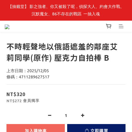
【抽籤堂】 影之強者、你又被殺了呢，偵探大人、約會大作戰、
最新開賣🔥「全知讀者視角」 周邊商品
沉默魔女、86不存在的戰區  一抽入魂 
最新開賣🔥「全知讀者視角」 周邊商品
不時輕聲地以俄語遮羞的鄰座艾
莉同學(原作) 壓克力自拍棒 B
上市日期：2025/12/05
條碼：4711289627517
NT$320
會員獨享
NT$272
加入購物車
立即購買