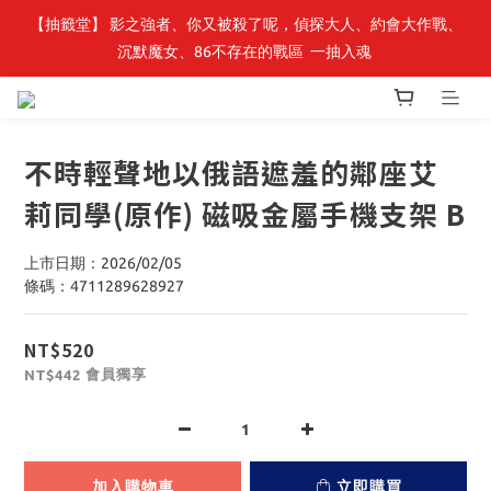
【抽籤堂】 影之強者、你又被殺了呢，偵探大人、約會大作戰、
最新開賣🔥「全知讀者視角」 周邊商品
沉默魔女、86不存在的戰區  一抽入魂 
最新開賣🔥「全知讀者視角」 周邊商品
不時輕聲地以俄語遮羞的鄰座艾
莉同學(原作) 磁吸金屬手機支架 B
上市日期：2026/02/05
條碼：4711289628927
NT$520
會員獨享
NT$442
加入購物車
立即購買