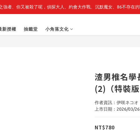
之強者、你又被殺了呢，偵探大人、約會大作戰、沉默魔女、86不存在的戰
最新開賣🔥「全知讀者視角」 周邊商品
最新開賣🔥「全知讀者視角」 周邊商品
最新授權
抽籤堂
小角落文化
渣男椎名學
(2)（特裝
作者資訊：伊咲ネコオ
上市日期：2026/03/26
NT$780