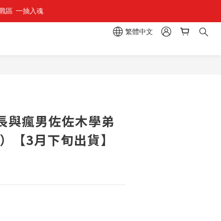
區  一抽入魂 
繁體中文
立即購買
長與瘋男佐佐木學弟
版）【3月下旬出貨】