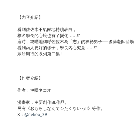
【內容介紹】
看到佐佐木不氣餒地持續表白，
椎名學長的心境也有了變化……!?
這時，親暱地稱呼佐佐木為「志」的神祕男子──後藤老師登場
看到兩人要好的樣子，學長內心究竟……!?
眾所期待的系列第二集！
【作者介紹】
作者：伊咲ネコオ
漫畫家，主要創作BL作品。
另有《おもらしなんてシたくないっ!!》等作。
X：
@nekoo_39