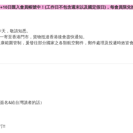
D+10日匯入會員帳號中！(工作日不包含週末以及國定假日)，每會員限兌
作天，敬請知悉。
一寄至香港門市，貨物抵達香港後會盡快通知。
境及健康範圍管制，爰發往部分國家之各類航空郵件，郵件處理及投遞時效皆
製簽名&給台灣讀者的話）
!!