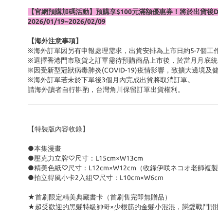
【官網預購加碼活動】預購享$100元滿額優惠券！將於出貨後
2026/01/19~2026/02/09
【海外注意事項】
※海外訂單因另有申報處理需求，出貨安排為上市日約5-7個工
※選擇香港門市取貨之訂單需待預購商品上市後，於當月月底統
※因受新型冠狀病毒肺炎(COVID-19)疫情影響，致擴大邊
※海外訂單若未於下單後3個月內完成出貨將取消訂單。
請海外讀者自行斟酌，台灣角川保留訂單出貨權利。
【特裝版內容收錄】
●本集漫畫
●壓克力立牌♡尺寸：L15cm×W13cm
●精美色紙♡尺寸：L12cm×W12cm（收錄伊咲ネコオ老師複
●拍立得風小卡2入組♡尺寸：L10cm×W6cm
★首刷限定精美典藏書卡（首刷售完即無贈品）
★超受歡迎的黑髮特級帥哥×少根筋的金髮小混混，戀愛戰鬥開打