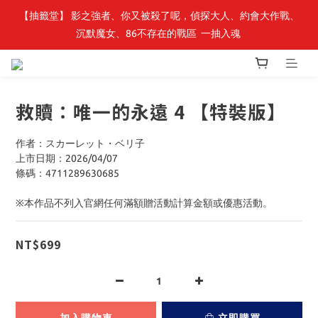
【抽籤堂】 影之強者、你又被殺了呢，偵探大人、約會大作戰、
最新開賣🔥「全知讀者視角」 周邊商品
沉默魔女、86不存在的戰區  一抽入魂 
最新開賣🔥「全知讀者視角」 周邊商品
救贖：唯一的永遠 4 【特裝版】
作者：スカーレット・ベリ子
上市日期：2026/04/07
條碼：4711289630685
※本作品不列入官網任何滿額贈活動計算金額或優惠活動。
NT$699