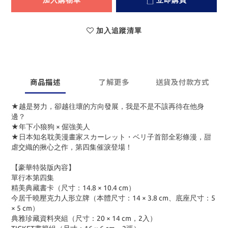
加入購物車
立即購買
加入追蹤清單
商品描述
了解更多
送貨及付款方式
★越是努力，卻越往壞的方向發展，我是不是不該再待在他身
邊？
★年下小狼狗 × 倔強美人
★日本知名耽美漫畫家スカーレット・ベリ子首部全彩條漫，甜
虐交織的揪心之作，第四集催淚登場！
【豪華特裝版內容】
單行本第四集
精美典藏書卡（尺寸：14.8 × 10.4 cm）
今居千曉壓克力人形立牌（本體尺寸：14 × 3.8 cm、底座尺寸：5
× 5 cm）
典雅珍藏資料夾組（尺寸：20 × 14 cm，2入）