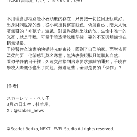
TICKET書籤組（尺寸：16 × 6 cm，2張）
不用理會那種路邊小石頭般的存在，只要把一切拉回正軌就好。
出身財閥世家的要，從小就擅長察言觀色、偽裝自己，陪大人玩
著無聊的「乖孩子」遊戲。對世界感到乏味的他，生命中唯一的
光亮，就是千曉。可當千曉逐漸脫離掌控，要的不安與煩躁也在
悄然滋長。
千曉暫住久遠家的快樂時光結束後，回到了自己的家。面對依舊
溫柔的要，他卻感到莫名寒意，無法改變現狀只能順其自然。
看似平靜的日子裡，久遠突然接到房東要求搬離的通知，千曉在
學校人際關係也出了問題。難道這些，全都是要的「傑作」？
[作者]
スカーレット・ベリ子
3月21日出生，牡羊座。
X：@scaberi_news
© Scarlet Beriko, NEXT LEVEL Studio All rights reserved.