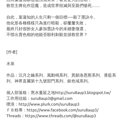
救世主將化作惡魔，造成世界毀滅與至親們慘死……
自此，葉蓮知的人生只剩一個目標──殺了墨訣今。
他化形各種模樣只為進行暗殺，卻屢屢失敗，
最終只好假扮女人參加墨訣今的未婚妻徵選，
不惜出賣色相的他能否順利刺殺並拯救世界？
[作者]
水泉
作品：沉月之鑰系列、風動鳴系列、異願洛恩斯系列、逐藍系
列、神界直屬第十九號部門系列、銀色域系列。
個人部落格：黑水蔓延之地http://suru8aup3.blogspot.tw/
工作用信箱：suru8aup3@gmail.com
噗浪：http://www.plurk.com/suru8aup3
ＦＢ粉專：https://www.facebook.com/suru8aup3/
Threads：https://www.threads.com/@suru8aup3