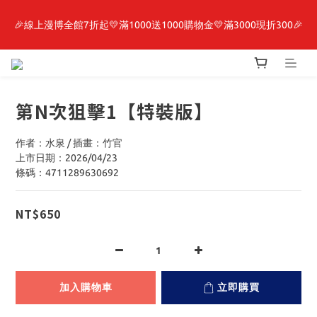
🎉線上漫博全館7折起💛滿1000送1000購物金💛滿3000現折300🎉
最新開賣🔥「全知讀者視角」 周邊商品
【抽籤堂】 影之強者、你又被殺了呢，偵探大人、約會大作戰、
沉默魔女、86不存在的戰區  一抽入魂 
第N次狙擊1【特裝版】
最新開賣🔥「全知讀者視角」 周邊商品
作者：水泉 / 插畫：竹官
上市日期：2026/04/23
條碼：4711289630692
NT$650
加入購物車
立即購買