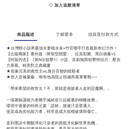
加入追蹤清單
商品描述
了解更多
送貨及付款方式
★台灣輕小說界最強夫妻檔水泉×竹官聯手打造最新奇幻力作！
【出版獨家】番外篇〈降智型戀愛〉、拉頁彩圖、黑白插畫×5
【特裝內含】《第N次狙擊1》小說、首刷無限狙擊明信片、壓克
力屏風、精美對立典藏畫
★形象完美的救世主vs.身分百變的暗殺者
★世人皆被蒙蔽，唯有他為阻止毀滅而孤軍奮戰──
「帶來希望的救世主？不，那就是個披著人皮的惡魔啊。」
一場屠殺讓能力者幾乎滅絕並引起嚴重的蝴蝶效應，
環境中過量的特殊元素「諾林」接連汙染普通人，
使其成為劣化能力者，時常造成大規模破壞與傷亡。
直到墨訣今覺醒淨化汙染者的異能才化解世界危機，
然而葉蓮知卻透過預知未來，看見更大的浩劫，