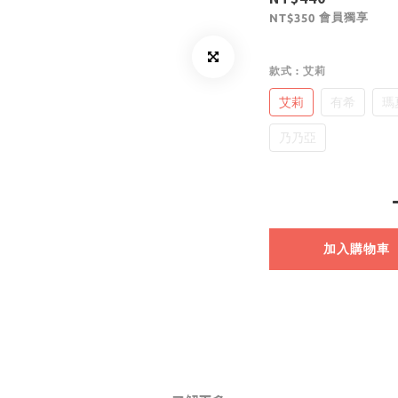
會員獨享
NT$350
款式
: 艾莉
艾莉
有希
瑪
乃乃亞
加入購物車