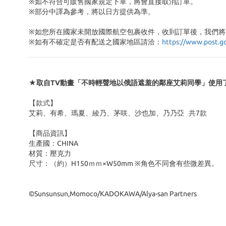
※如不符合可販售國家規定下單，將會直接取消訂單。
※部分中譯為參考，將以日方提供為準。
※如您所在國家未開放國際航空包裹收件，收到訂單後，我們將
※
如有不確定是否有配送之國家地區請洽：
https://www.post.g
★取自TV動畫「不時輕聲地以俄語遮羞的鄰座艾莉同學」使用
【款式】
艾莉、有希、瑪夏、綾乃、茅咲、沙也加、乃乃亞 共7款
【商品資訊】
生產國：CHINA
材質：壓克力
尺寸：（約）H150ｍｍ×W50mm ※角色不同會有些微差異。
©Sunsunsun,Momoco/KADOKAWA/Alya-san Partners