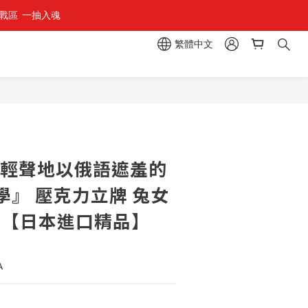
區  一抽入魂 
組」
繁體中文
組」
立即購買
時輕聲地以俄語遮羞的
學』 壓克力立牌 兔女
系列 【日本進口精品】
A