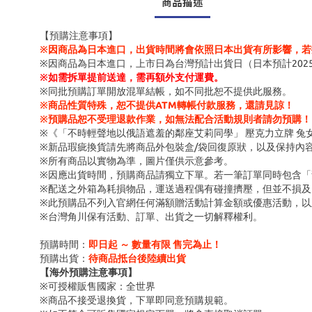
商品描述
【預購注意事項】
※因商品為日本進口，出貨時間將會依照日本出貨有所影響，若
※因商品為日本進口，上市日為台灣預計出貨日（日本預計202
※
如需拆單提前送達，需再額外支付運費。
※同批預購訂單開放混單結帳，如不同批恕不提供此服務。
※商品性質特殊，恕不提供ATM轉帳付款服務，還請見諒！
※預購品恕不受理退款作業，如無法配合活動規則者請勿預購！
※《「不時輕聲地以俄語遮羞的鄰座艾莉同學」 壓克力立牌 兔女郎
※新品瑕疵換貨請先將商品外包裝盒/袋回復原狀，以及保持內
※所有商品以實物為準，圖片僅供示意參考。
※因應出貨時間，預購商品請獨立下單。若一筆訂單同時包含
※配送之外箱為耗損物品，運送過程偶有碰撞擠壓，但並不損及
※此預購品不列入官網任何滿額贈活動計算金額或優惠活動，以
※台灣角川保有活動、訂單、出貨之一切解釋權利。
預購時間：
即日起 ～ 數量有限 售完為止！
預購出貨：
待商品抵台後陸續出貨
【海外預購注意事項】
※可授權販售國家：全世界
※商品不接受退換貨，下單即同意預購規範。