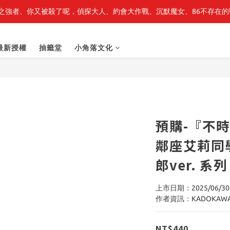
之強者、你又被殺了呢，偵探大人、約會大作戰、沉默魔女、86不存在的戰
轉生史萊姆】系列書展🌟系列小說 79 折，滿$389送「完節紀念明信片
轉生史萊姆】系列書展🌟系列小說 79 折，滿$389送「完節紀念明信片
最新授權
抽籤堂
小角落文化
預購-『不
鄰座艾莉同
郎ver. 
上市日期：2025/06/30
作者資訊：KADOKAW
NT$440