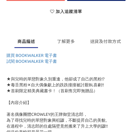
加入追蹤清單
商品描述
了解更多
送貨及付款方式
購買 BOOKWALKER 電子書
試閱 BOOKWALKER 電子書
★與兒時的單戀對象久別重逢，他卻成了自己的黑粉!?
★毒舌黑粉✕自大偶像獻上的跌跌撞撞被討厭BL喜劇!!
★首刷限定精美典藏書卡！（首刷售完即無贈品）
【內容介紹】
著名偶像團體CROWLEY的王牌御堂清志郎，
為了尋找兒時的單戀對象興梠鼴，不斷提昇自己的美貌。
在過程中，清志郎的住處隔壁竟然搬來了升上大學的鼴!!