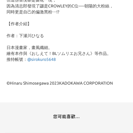
但這份喜悅卻是曇花一現，
因為清志郎發現了鼴是CROWLEY的C位──朝陽的大粉絲，
同時更是自己的偏激黑粉⋯!?
【作者介紹】
作者：下瀬川ひなる
日本漫畫家，畫風纖細。
繪有本作與《おしえて！BLソムリエお兄さん》等作品。
推特帳號：
@sirokuro5648
©Hinaru Shimosegawa 2023KADOKAWA CORPORATION
您可能喜歡...