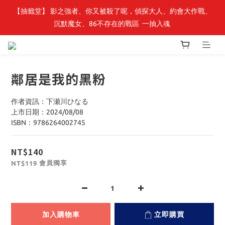
【抽籤堂】 影之強者、你又被殺了呢，偵探大人、約會大作戰、
最新開賣🔥「全知讀者視角」 周邊商品
沉默魔女、86不存在的戰區  一抽入魂 
最新開賣🔥「全知讀者視角」 周邊商品
鄰居是我的黑粉
作者資訊：下瀬川ひなる
上市日期：2024/08/08
ISBN：9786264002745
NT$140
會員獨享
NT$119
加入購物車
立即購買