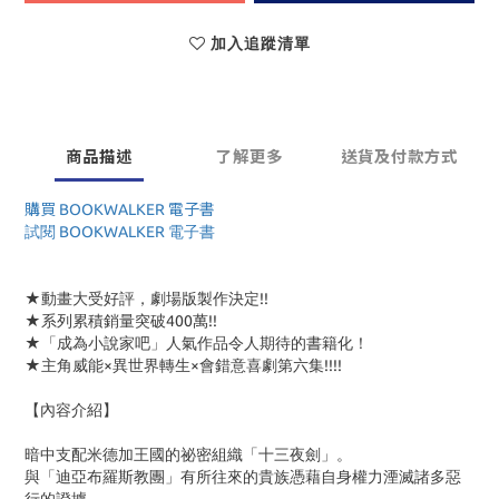
加入追蹤清單
商品描述
了解更多
送貨及付款方式
購買 BOOKWALKER 電子書
試閱 BOOKWALKER 電子書
★動畫大受好評，劇場版製作決定!!
★系列累積銷量突破400萬!!
★「成為小說家吧」人氣作品令人期待的書籍化！
★主角威能×異世界轉生×會錯意喜劇第六集!!!!
【內容介紹】
暗中支配米德加王國的祕密組織「十三夜劍」。
與「迪亞布羅斯教團」有所往來的貴族憑藉自身權力湮滅諸多惡