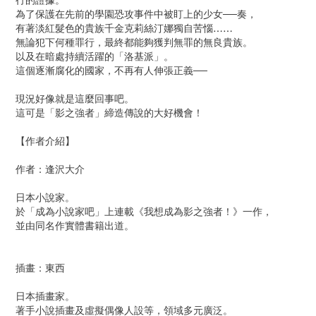
行的證據。
為了保護在先前的學園恐攻事件中被盯上的少女──奏，
有著淡紅髮色的貴族千金克莉絲汀娜獨自苦惱……
無論犯下何種罪行，最終都能夠獲判無罪的無良貴族。
以及在暗處持續活躍的「洛基派」。
這個逐漸腐化的國家，不再有人伸張正義──
現況好像就是這麼回事吧。
這可是「影之強者」締造傳說的大好機會！
【作者介紹】
作者：逢沢大介
日本小說家。
於「成為小說家吧」上連載《我想成為影之強者！》一作，
並由同名作實體書籍出道。
插畫：東西
日本插畫家。
著手小說插畫及虛擬偶像人設等，領域多元廣泛。