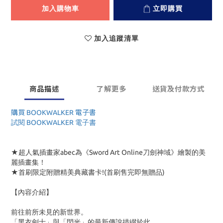
加入購物車
立即購買
加入追蹤清單
商品描述
了解更多
送貨及付款方式
購買 BOOKWALKER 電子書
試閱 BOOKWALKER 電子書
★超人氣插畫家abec為《Sword Art Online刀劍神域》繪製的美
麗插畫集！
★首刷限定附贈精美典藏書卡!(首刷售完即無贈品)
【內容介紹】
前往前所未見的新世界。
「黑衣劍士」與「閃光」的最新傳說描綴於此。