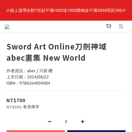
🎉線上漫博全館7折起💛滿1000送1000購物金💛滿3000現折300🎉
最新開賣🔥「全知讀者視角」 周邊商品
【抽籤堂】 影之強者、你又被殺了呢，偵探大人、約會大作戰、
沉默魔女、86不存在的戰區  一抽入魂 
Sword Art Online刀劍神域
最新開賣🔥「全知讀者視角」 周邊商品
abec畫集 New World
作者資訊：abec / 川原 礫
上市日期：2024/08/22
ISBN：9786264004084
NT$700
會員獨享
NT$595