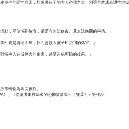
霸凌事件的隱性原因；想保護孩子的大人必讀之書，別讓善意成為通往地
理流動，即使感到後悔，還是有無法修復、且無法挽回的事情。」
凌事件要是處理不當，反而會擴大孩子所受到的傷害。」
會對當事人造成莫大的傷害，甚至造成可怕的後果。」
者故事轉化為圖文創作。
AWA）、《從讀者那裡聽來的恐怖故事集》（雙葉社）等作品。