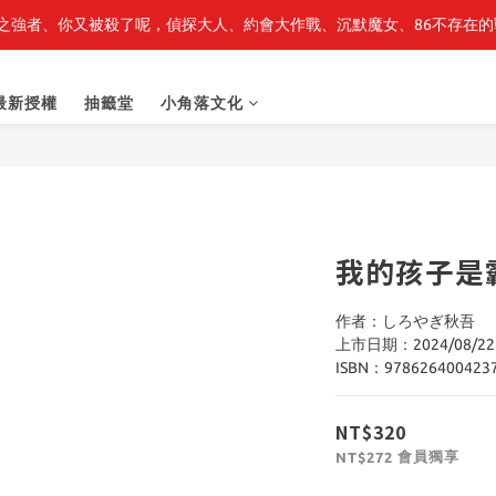
之強者、你又被殺了呢，偵探大人、約會大作戰、沉默魔女、86不存在的戰
最新開賣🔥「全知讀者視角」 周邊商品
最新開賣🔥「全知讀者視角」 周邊商品
最新授權
抽籤堂
小角落文化
我的孩子是
作者：しろやぎ秋吾
上市日期：2024/08/22
ISBN：978626400423
NT$320
會員獨享
NT$272