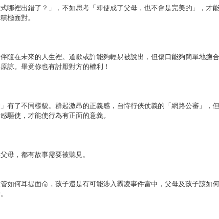
方式哪裡出錯了？」，不如思考「即使成了父母，也不會是完美的」，才
子積極面對。
會伴隨在未來的人生裡。道歉或許能夠輕易被說出，但傷口能夠簡單地癒
要原諒。畢竟你也有討厭對方的權利！
凌」有了不同樣貌。群起激昂的正義感，自恃行俠仗義的「網路公審」，
情感驅使，才能使行為有正面的意義。
與父母，都有故事需要被聽見。
儘管如何耳提面命，孩子還是有可能涉入霸凌事件當中，父母及孩子該如
情。