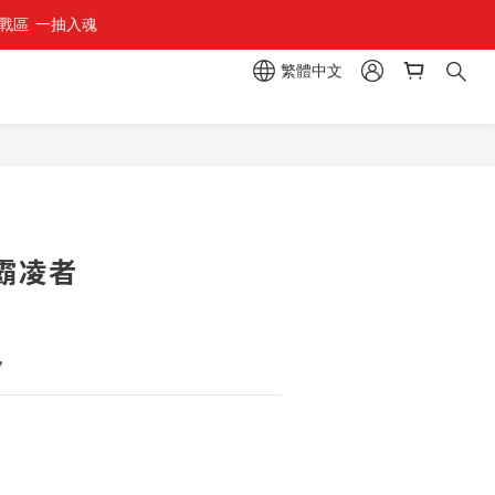
區  一抽入魂 
繁體中文
立即購買
霸凌者
7