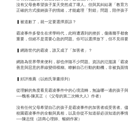
沒有父母會希望孩子某天突然成了壞人。但與其糾結著「教育
正確的方式接納孩子的情緒，才能處理「對錯」問題，陪伴孩
▍被道歉了，就一定要選擇原諒？
霸凌事件多發生在求學時代，此時遭遇到的挫折，傷痛幾乎都
重要，但絕不是需要心急的問題。你可以選擇放下，但不見得
▍網路世代的霸凌，誰又成了「加害者」？
網路為世界帶來便利，卻也伴隨不少問題。資訊的氾濫讓「霸
善意與惡意的界線變得模糊。瞭解自己行動的動機，非被負面
▍好評推薦（以姓氏筆畫排列）
從理解的角度看見霸凌事件中的心境流轉，無論哪一邊的孩子
──醜爸-陳其正（《父母的第二次轉大人》作者）
沒有任何父母希望自己的孩子是霸凌事件的加害者或受害者。
校園霸凌事件的全貌與真相，以及你從不知道卻必須知道的事
──陳志恆（諮商心理師、暢銷作家）