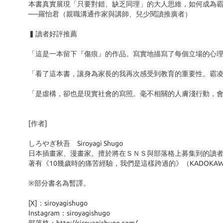
本書真實展現「只要對錯、缺乏同理」的大人思維，如何成為
──羅怡君（親職溝通作家與講師、兒少閱讀推廣者）
▍讀者好評推薦
「這是一本留下『傷痕』的作品。寫實地描寫了每個立場的心
「看了這本書，讓身為家長的我再次感受到教育的重要性。霸
「是虛構，卻也是現實社會的寫照。毫不相關的人膚淺行動，
[作者]
しろやぎ秋吾 Siroyagi Shugo
日本插畫家、漫畫家。擅於將在ＳＮＳ與部落格上募集到的讀
著有《10幾歲時的痛苦經驗，我們是這樣跨過的》（KADOK
※部分書名為暫譯。
[X]：siroyagishugo
Instagram：siroyagishugo