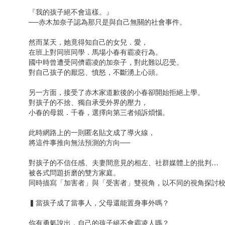
『我的孩子絕不會這樣。』
──赤木加奈子認為那只是與自己無關的社會事件。
然而某天，她竟得知自己的女兒．愛，
在班上對同班同學．馬場小春有霸凌行為。
國中時曾遭受同儕霸凌的加奈子，對此難以忍受。
對自己孩子的厭惡、憤怒，不斷湧上心頭。
另一方面，接受了赤木家道歉後的小春卻開始拒絕上學。
對孩子的不捨、獨自承受外界的壓力，
小春的母親．千春，選擇向第三者傾訴煩惱。
此時網路上的一則匿名貼文成了導火線，
將這件事推向無法預測的方向──
對孩子的不信任感、夫妻間意見的相左、社群媒體上的批判…
被各式問題折磨的雙方家庭。
同時描寫「加害者」與「受害者」雙視角，以不同的視角探討
▍當孩子成了當事人，父母還能置身事外嗎？
你有勇氣說出，自己的孩子絕不會霸凌人嗎？