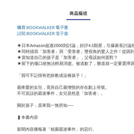
商品描述
購買 BOOKWALKER 電子書
試閱 BOOKWALKER 電子書
★日本Amazon超過2000則討論，好評4.5顆星，引爆家長討論
★同時描寫「加害者」與「受害者」雙視角的驚人之作！從因
★當知道自己的孩子是「加害者」，父母該如何面對？
★留下的傷口絕無法輕易消逝。被道歉了，難道就一定要選擇
「我可不記得有把妳教成這種孩子！」
最疼愛的女兒，竟與自己最憎恨的存在劃上等號。
不可原諒的霸凌事件，女兒居然是「加害者」。
關於孩子，原來我一無所知──
▍本書內容
新聞內容播報著「校園霸凌事件」的惡行。