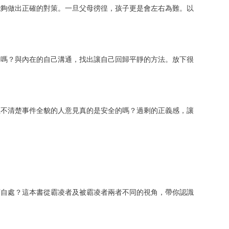
能夠做出正確的對策。一旦父母徬徨，孩子更是會左右為難。以
合嗎？與內在的自己溝通，找出讓自己回歸平靜的方法。放下很
但不清楚事件全貌的人意見真的是安全的嗎？過剩的正義感，讓
何自處？這本書從霸凌者及被霸凌者兩者不同的視角，帶你認識