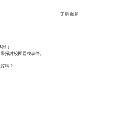
了解更多
熱潮！
到果探討校園霸凌事件。
原諒嗎？