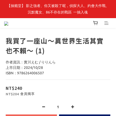
【轉生史萊姆】系列書展🌟系列小說 79 折，滿$389送「完節紀念
【抽籤堂】 影之強者、你又被殺了呢，偵探大人、約會大作戰、
沉默魔女、86不存在的戰區  一抽入魂 
明信片組」
【轉生史萊姆】系列書展🌟系列小說 79 折，滿$389送「完節紀念
明信片組」
我買了一座山～異世界生活其實
也不賴～ (1)
作者資訊：實川えむ / りりんら
上市日期：2024/10/28
ISBN：9786264006507
NT$240
會員獨享
NT$204