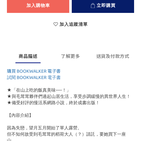
加入購物車
立即購買
加入追蹤清單
商品描述
了解更多
送貨及付款方式
購買 BOOKWALKER 電子書
試閱 BOOKWALKER 電子書
★「在山上吃的飯真美味──！」
★與毛茸茸夥伴們過起山居生活，享受步調緩慢的異世界人生！
★備受好評的慢活系網路小說，終於成書出版！
【內容介紹】
因為失戀，望月五月開始了單人露營。
但不知何故受到毛茸茸的稻荷大人（？）請託，要她買下一座
山。