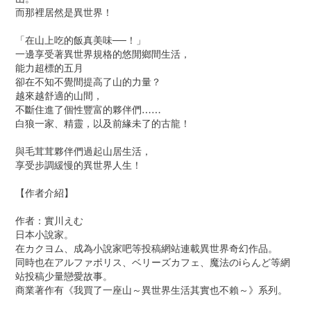
而那裡居然是異世界！
「在山上吃的飯真美味──！」
一邊享受著異世界規格的悠閒鄉間生活，
能力超標的五月
卻在不知不覺間提高了山的力量？
越來越舒適的山間，
不斷住進了個性豐富的夥伴們……
白狼一家、精靈，以及前緣未了的古龍！
與毛茸茸夥伴們過起山居生活，
享受步調緩慢的異世界人生！
【作者介紹】
作者：實川えむ
日本小說家。
在カクヨム、成為小說家吧等投稿網站連載異世界奇幻作品。
同時也在アルファポリス、ベリーズカフェ、魔法のiらんど等網
站投稿少量戀愛故事。
商業著作有《我買了一座山～異世界生活其實也不賴～》系列。