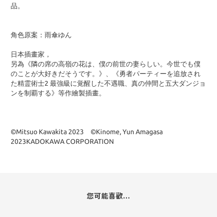
品。
角色原案：雨傘ゆん
日本插畫家，
另為《隣の席の高嶺の花は、僕の前世の妻らしい。今世でも僕
のことが大好きだそうです。》、《勇者パーティーを追放され
た精霊術士2 最強級に覚醒した不遇職、真の仲間と五大ダンジョ
ンを制覇する》等作繪製插畫。
©Mitsuo Kawakita 2023 ©Kinome, Yun Amagasa
2023KADOKAWA CORPORATION
您可能喜歡...