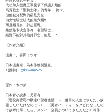
終於實現長年夢想，
成功加入從魔王軍魔掌下保護人類的
高貴戰士「聖騎士隊」的青年──路卡。
但他被分配到的卻是完全
由女性騎士組成的第六團!!
而且團長有一對超巨乳。
雖然路卡決定作為一名聖騎士，
絕對不能對其抱持邪念，但是…!?
【作者介紹】
漫畫：川喜田ミツオ
日本漫畫家，為本作繪製漫畫。
X(推特)：
@kawami525
原作：木の芽
日本青小說家，另著有
《悪役御曹司の勘違い聖者生活 ～二度目の人生はやりたい放
題したいだけなのに～》、《勇者パーティーをクビになったの
で故郷に帰ったら、メンバー全員がついてきたんだが》等作