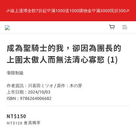
🎉線上漫博全館7折起💛滿1000送1000購物金💛滿3000現折300🎉
最新開賣🔥「全知讀者視角」 周邊商品
【抽籤堂】 影之強者、你又被殺了呢，偵探大人、約會大作戰、
沉默魔女、86不存在的戰區  一抽入魂 
成為聖騎士的我，卻因為團長的
最新開賣🔥「全知讀者視角」 周邊商品
上圍太傲人而無法清心寡慾 (1)
🔞限制級
作者資訊：川喜田ミツオ / 原作：木の芽
上市日期：2024/10/03
ISBN：9786264006682
NT$150
會員獨享
NT$128