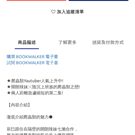
加入追蹤清單
商品描述
了解更多
送貨及付款方式
購買 BOOKWALKER 電子書
試閱 BOOKWALKER 電子書
★爬蟲類Yautuber人氣上升中!
★開朗辣妹╳陰沉上班族的爬蟲類之戀!
★兩人距離急遽縮短的第二集!
【內容介紹】
澈底介紹爬蟲類的魅力●
辰巳跟住在隔壁的開朗辣妹七瀨合作，