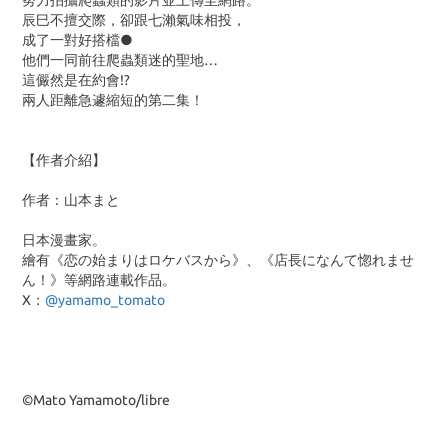
努力拍攝爬蟲類的影片並上傳至網路。
辰巳不擅交際，卻跟七瀨氣味相投，
成了一對好搭檔●
他們一同前往爬蟲類迷的聖地…
這儼然是在約會!?
兩人距離急遽縮短的第二集！
【作者介紹】
作者：山本まと
日本漫畫家。
繪有《恋の始まりはロケバスから》、《店長になんて惚れませ
ん！》等網路連載作品。
X：
@yamamo_tomato
©Mato Yamamoto/libre