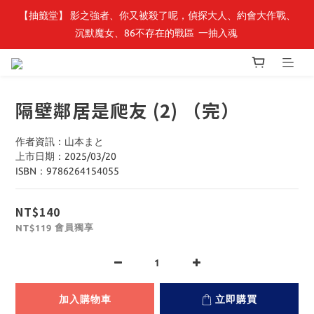
【抽籤堂】 影之強者、你又被殺了呢，偵探大人、約會大作戰、
最新開賣🔥「全知讀者視角」 周邊商品
沉默魔女、86不存在的戰區  一抽入魂 
最新開賣🔥「全知讀者視角」 周邊商品
隔壁鄰居是爬友 (2) （完）
作者資訊：山本まと
上市日期：2025/03/20
ISBN：9786264154055
NT$140
會員獨享
NT$119
加入購物車
立即購買