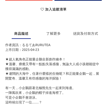
加入追蹤清單
商品描述
了解更多
送貨及付款方式
作者資訊：るるてあRURUTEA
上市日期：2025-04-23
★超人氣角色正能量企鵝全新創作繪本！
★溫馨、療癒又帶有一點點失落感傷，無論大人或小孩都能從中
獲得滿滿的感動。
★遼闊的大海中，住著什麼樣的生物呢？和正能量企鵝一起，展
開驚奇、溫馨又有些感傷的海洋探險！
有一天，小企鵝跟著北極熊先生一起來到海邊。
一陣風吹來，小企鵝的帽子掉進海裡了。
可是小企鵝不會游泳。
這時候出現了一位……？