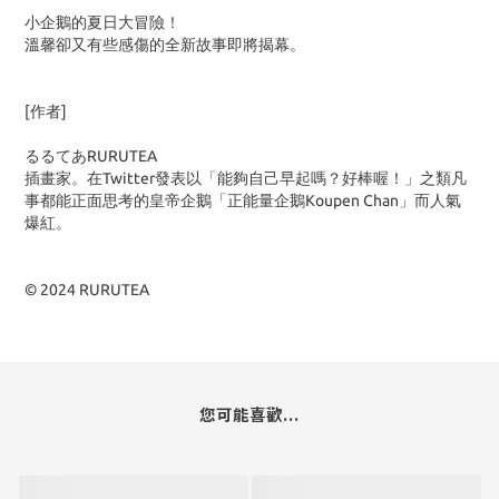
小企鵝的夏日大冒險！
溫馨卻又有些感傷的全新故事即將揭幕。
[作者]
るるてあRURUTEA
插畫家。在Twitter發表以「能夠自己早起嗎？好棒喔！」之類凡
事都能正面思考的皇帝企鵝「正能量企鵝Koupen Chan」而人氣
爆紅。
© 2024 RURUTEA
您可能喜歡...