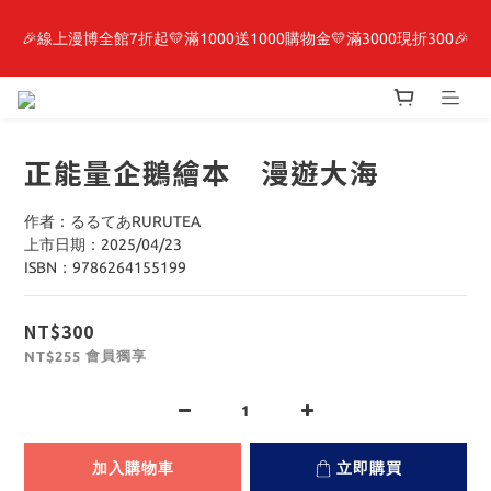
🎉線上漫博全館7折起💛滿1000送1000購物金💛滿3000現折300🎉
最新開賣🔥「全知讀者視角」 周邊商品
【抽籤堂】 影之強者、你又被殺了呢，偵探大人、約會大作戰、
沉默魔女、86不存在的戰區  一抽入魂 
正能量企鵝繪本 漫遊大海
最新開賣🔥「全知讀者視角」 周邊商品
作者：るるてあRURUTEA
上市日期：2025/04/23
ISBN：9786264155199
NT$300
會員獨享
NT$255
加入購物車
立即購買