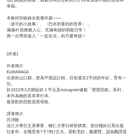
他們純真的模樣，為倉田與白堊町的人們帶來源源不絕的笑容與
幸福。
本集特別收錄全新番外篇——
〈達可的小故事〉、〈巴布所看到的世界〉，
滿滿41頁療癒人心、充滿奇蹟的萌龍日常！
再一次帶你進入「一起生活」的可愛奇蹟！
[作者]
作者簡介
KURANAGA
出身於山口縣，曾為平面設計師。目前還在2字頭的年紀，育有一
兒。
於2022年5月開始於Ｘ平台及Instagram連載「寶寶恐龍」系列，
本作為她的首本單行本。
最喜歡的恐龍是慈母龍。
譯者簡介
呂沛餘
淡江大學日文系畢業，輔仁大學日研所肄業。曾任職於日系出版
社多年。全職育有1子1狗1丈夫。喜歡烹飪，瘋露營。認為翻譯是