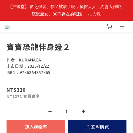
【抽籤堂】 影之強者、你又被殺了呢，偵探大人、約會大作戰、
最新開賣🔥「全知讀者視角」 周邊商品
沉默魔女、86不存在的戰區  一抽入魂 
最新開賣🔥「全知讀者視角」 周邊商品
寶寶恐龍伴身邊２
作者：KURANAGA
上市日期：2025/12/22
ISBN：9786264357869
NT$320
會員獨享
NT$272
加入購物車
立即購買