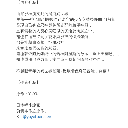
【內容介紹】
由眾邪神所支配的混沌異世界──
主角──裕也聽到呼喚自己名字的少女之聲後睜開了眼睛。
發現自己身處邪神麗芙所支配的慾望神殿，
且有無數的人喪心病狂似的沉淪於肉慾之中。
裕也在這裡得到了能束縛邪神的特殊鎖鏈。
那是能藉由監禁、征服邪神
來奪走她們技能的武器。
遵循著依附於鎖鏈中的舊神阿涅斯的啟示「坐上王座吧」，
裕也運用那股力量，接二連三監禁危險的邪神們…
不起眼青年的異世界監禁×反叛情色奇幻冒險，開幕！
【作者介紹】
原作：YUYU
日本輕小說家
負責本作之原作。
X：
@yuyufourteen