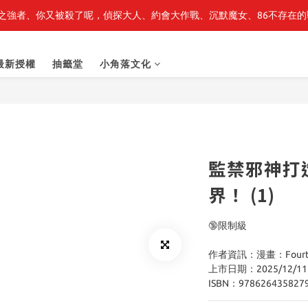
之強者、你又被殺了呢，偵探大人、約會大作戰、沉默魔女、86不存在的戰
最新開賣🔥「全知讀者視角」 周邊商品
最新開賣🔥「全知讀者視角」 周邊商品
最新授權
抽籤堂
小角落文化
監禁邪神打
界！ (1)
🔞限制級
作者資訊：漫畫：Fourte
上市日期：2025/12/11
ISBN：978626435827