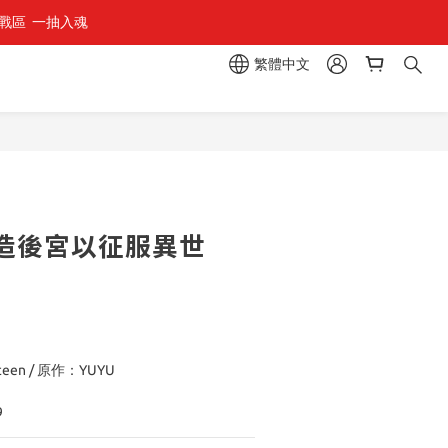
區  一抽入魂 
繁體中文
立即購買
造後宮以征服異世
en / 原作：YUYU
9