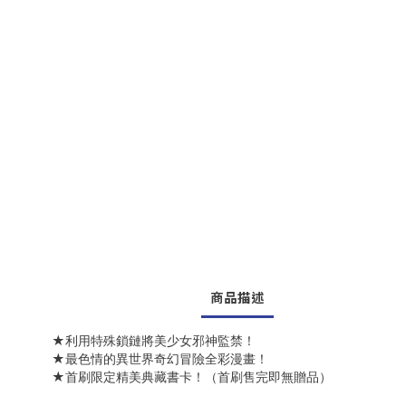
商品描述
★利用特殊鎖鏈將美少女邪神監禁！
★最色情的異世界奇幻冒險全彩漫畫！
★首刷限定精美典藏書卡！（首刷售完即無贈品）