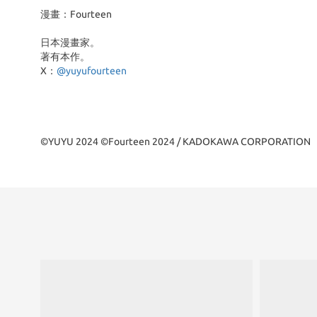
漫畫：Fourteen
日本漫畫家。
著有本作。
X：
@yuyufourteen
©YUYU 2024 ©Fourteen 2024 / KADOKAWA CORPORATION