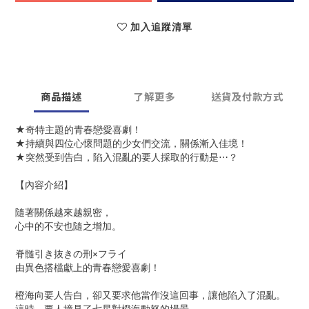
加入追蹤清單
商品描述
了解更多
送貨及付款方式
★奇特主題的青春戀愛喜劇！
★持續與四位心懷問題的少女們交流，關係漸入佳境！
★突然受到告白，陷入混亂的要人採取的行動是⋯？
【內容介紹】
隨著關係越來越親密，
心中的不安也隨之增加。
脊髄引き抜きの刑×フライ
由異色搭檔獻上的青春戀愛喜劇！
橙海向要人告白，卻又要求他當作沒這回事，讓他陷入了混亂。