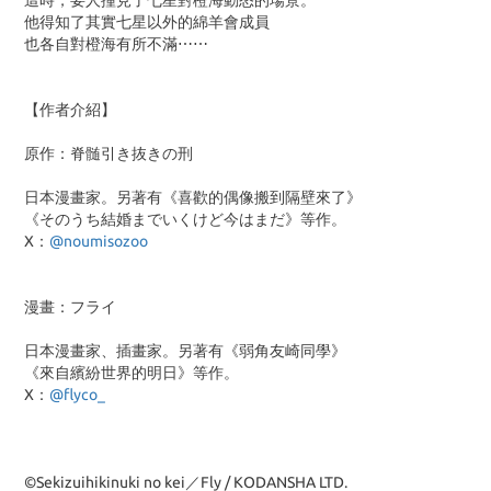
這時，要人撞見了七星對橙海動怒的場景。
他得知了其實七星以外的綿羊會成員
也各自對橙海有所不滿⋯⋯
【作者介紹】
原作：脊髄引き抜きの刑
日本漫畫家。另著有《喜歡的偶像搬到隔壁來了》
《そのうち結婚までいくけど今はまだ》等作。
X：
@noumisozoo
漫畫：フライ
日本漫畫家、插畫家。另著有《弱角友崎同學》
《來自繽紛世界的明日》等作。
X：
@flyco_
©Sekizuihikinuki no kei／Fly / KODANSHA LTD.