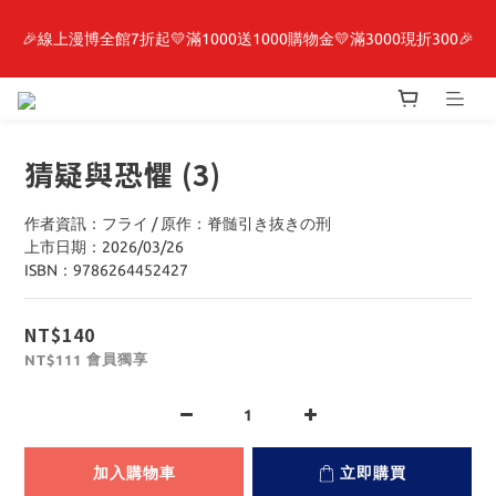
🎉線上漫博全館7折起💛滿1000送1000購物金💛滿3000現折300🎉
最新開賣🔥「全知讀者視角」 周邊商品
【抽籤堂】 影之強者、你又被殺了呢，偵探大人、約會大作戰、
沉默魔女、86不存在的戰區  一抽入魂 
猜疑與恐懼 (3)
最新開賣🔥「全知讀者視角」 周邊商品
作者資訊：フライ / 原作：脊髄引き抜きの刑
上市日期：2026/03/26
ISBN：9786264452427
NT$140
會員獨享
NT$111
加入購物車
立即購買