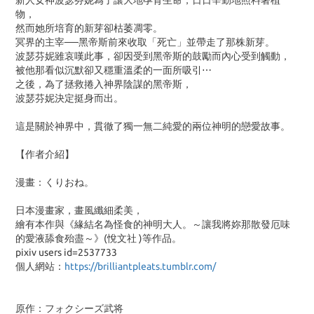
新人女神波瑟芬妮為了讓大地孕育生命，日日辛勤地照料著植
物，
然而她所培育的新芽卻枯萎凋零。
冥界的主宰──黑帝斯前來收取「死亡」並帶走了那株新芽。
波瑟芬妮雖哀嘆此事，卻因受到黑帝斯的鼓勵而內心受到觸動，
被他那看似沉默卻又穩重溫柔的一面所吸引⋯
之後，為了拯救捲入神界陰謀的黑帝斯，
波瑟芬妮決定挺身而出。
這是關於神界中，貫徹了獨一無二純愛的兩位神明的戀愛故事。
【作者介紹】
漫畫：くりおね。
日本漫畫家，畫風纖細柔美，
繪有本作與《緣結名為怪食的神明大人。～讓我將妳那散發厄味
的愛液舔食殆盡～》(悅文社 )等作品。
pixiv users id=2537733
個人網站：
https://brilliantpleats.tumblr.com/
原作：フォクシーズ武将