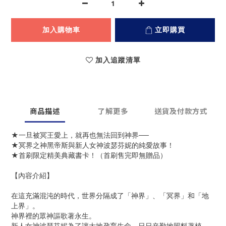
加入購物車
立即購買
加入追蹤清單
商品描述
了解更多
送貨及付款方式
★一旦被冥王愛上，就再也無法回到神界──
★冥界之神黑帝斯與新人女神波瑟芬妮的純愛故事！
★首刷限定精美典藏書卡！（首刷售完即無贈品）
【內容介紹】
在這充滿混沌的時代，世界分隔成了「神界」、「冥界」和「地
上界」。
神界裡的眾神謳歌著永生。