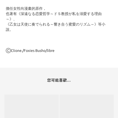
擔任女性向漫畫的原作，
也著有《深遠なる恋愛哲学～ドＳ教授が私を溺愛する理由
～》、
《乙女は天使に奏でられる～響き合う蜜愛のリズム～》等小
說。
ⒸClione./Foxies Busho/libre
您可能喜歡...