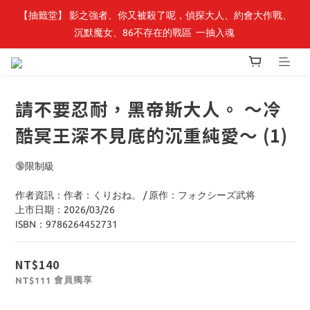
【轉生史萊姆】系列書展🌟系列小說 79 折，滿$389送「完節紀念
【抽籤堂】 影之強者、你又被殺了呢，偵探大人、約會大作戰、
沉默魔女、86不存在的戰區  一抽入魂 
明信片組」
【轉生史萊姆】系列書展🌟系列小說 79 折，滿$389送「完節紀念
明信片組」
請不要忍耐，黑帝斯大人。 ～冷
酷冥王深不見底的沉重純愛～ (1)
🔞限制級
作者資訊：作者：くりおね。 / 原作：フォクシーズ武将
上市日期：2026/03/26
ISBN：9786264452731
NT$140
會員獨享
NT$111