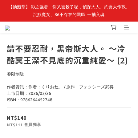
【抽籤堂】 影之強者、你又被殺了呢，偵探大人、約會大作戰、
最新開賣🔥「全知讀者視角」 周邊商品
沉默魔女、86不存在的戰區  一抽入魂 
最新開賣🔥「全知讀者視角」 周邊商品
請不要忍耐，黑帝斯大人。 ～冷
酷冥王深不見底的沉重純愛～ (2)
🔞限制級
作者資訊：作者：くりおね。 / 原作：フォクシーズ武将
上市日期：2026/03/26
ISBN：9786264452748
NT$140
會員獨享
NT$111