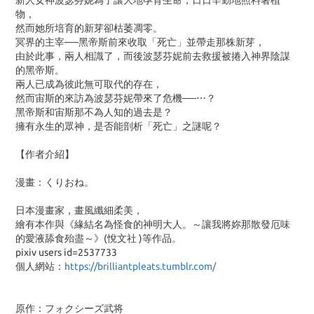
新人女神波瑟芬妮為了讓大地孕育生命，日日辛勤地照料著植
物，
然而她所培育的新芽卻枯萎凋零。
冥界的主宰──黑帝斯前來收取「死亡」並帶走那株新芽，
由於此事，兩人相識了，而後波瑟芬妮前去救援被捲入神界陰謀
的黑帝斯。
兩人已成為彼此無可取代的存在，
然而宙斯的來訪為波瑟芬妮帶來了危機──⋯？
黑帝斯和宙斯那不為人知的過去是？
擁有永生的眾神，是否能剖析「死亡」之謎呢？
【作者介紹】
漫畫：くりおね。
日本漫畫家，畫風纖細柔美，
繪有本作與《緣結名為怪食的神明大人。～讓我將妳那散發厄味
的愛液舔食殆盡～》(悅文社 )等作品。
pixiv users id=2537733
個人網站：
https://brilliantpleats.tumblr.com/
原作：フォクシーズ武将