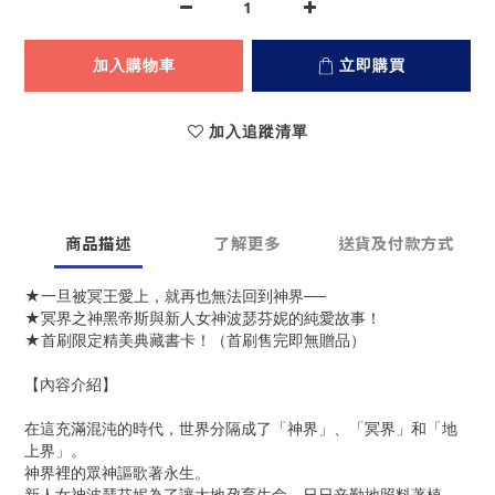
加入購物車
立即購買
加入追蹤清單
商品描述
了解更多
送貨及付款方式
★一旦被冥王愛上，就再也無法回到神界──
★冥界之神黑帝斯與新人女神波瑟芬妮的純愛故事！
★首刷限定精美典藏書卡！（首刷售完即無贈品）
【內容介紹】
在這充滿混沌的時代，世界分隔成了「神界」、「冥界」和「地
上界」。
神界裡的眾神謳歌著永生。