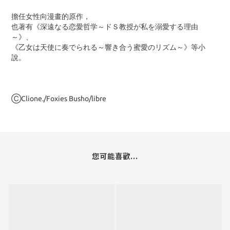
擔任女性向漫畫的原作，
也著有《深遠なる恋愛哲学～ドＳ教授が私を溺愛する理由
～》、
《乙女は天使に奏でられる～響き合う蜜愛のリズム～》等小
說。
ⒸClione./Foxies Busho/libre
您可能喜歡...