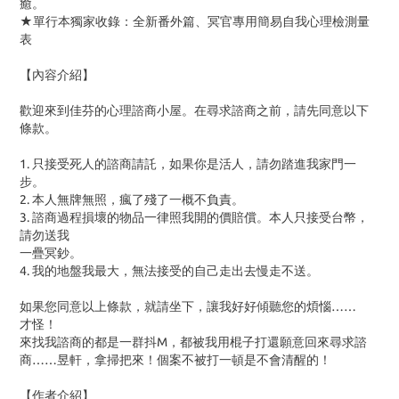
癒。
★單行本獨家收錄：全新番外篇、冥官專用簡易自我心理檢測量
表
【內容介紹】
歡迎來到佳芬的心理諮商小屋。在尋求諮商之前，請先同意以下
條款。
1. 只接受死人的諮商請託，如果你是活人，請勿踏進我家門一
步。
2. 本人無牌無照，瘋了殘了一概不負責。
3. 諮商過程損壞的物品一律照我開的價賠償。本人只接受台幣，
請勿送我
一疊冥鈔。
4. 我的地盤我最大，無法接受的自己走出去慢走不送。
如果您同意以上條款，就請坐下，讓我好好傾聽您的煩惱……
才怪！
來找我諮商的都是一群抖M，都被我用棍子打還願意回來尋求諮
商……昱軒，拿掃把來！個案不被打一頓是不會清醒的！
【作者介紹】