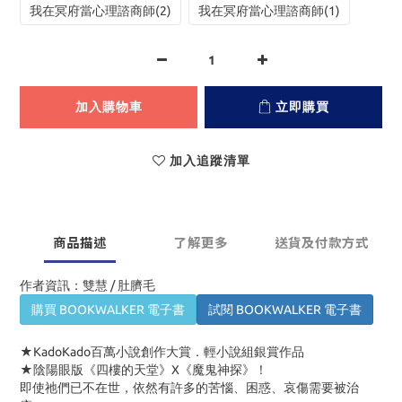
我在冥府當心理諮商師(2)
我在冥府當心理諮商師(1)
加入購物車
立即購買
加入追蹤清單
商品描述
了解更多
送貨及付款方式
作者資訊：雙慧 / 肚臍毛
購買 BOOKWALKER 電子書
試閱 BOOKWALKER 電子書
★KadoKado百萬小說創作大賞．輕小說組銀賞作品
★陰陽眼版《四樓的天堂》X《魔鬼神探》！
即使祂們已不在世，依然有許多的苦惱、困惑、哀傷需要被治