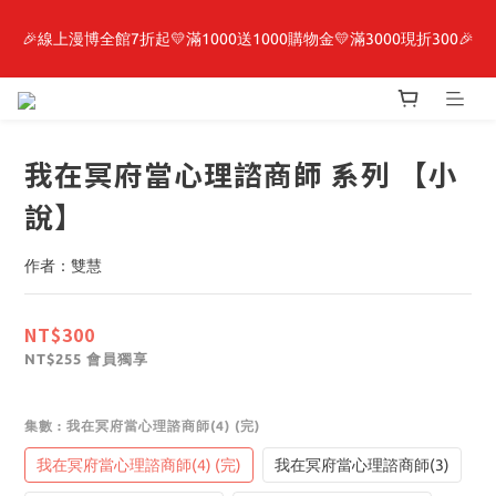
🎉線上漫博全館7折起💛滿1000送1000購物金💛滿3000現折300🎉
最新開賣🔥「全知讀者視角」 周邊商品
【抽籤堂】 影之強者、你又被殺了呢，偵探大人、約會大作戰、
沉默魔女、86不存在的戰區  一抽入魂 
我在冥府當心理諮商師 系列 【小
最新開賣🔥「全知讀者視角」 周邊商品
說】
作者：雙慧
NT$300
會員獨享
NT$255
集數
: 我在冥府當心理諮商師(4) (完)
我在冥府當心理諮商師(4) (完)
我在冥府當心理諮商師(3)