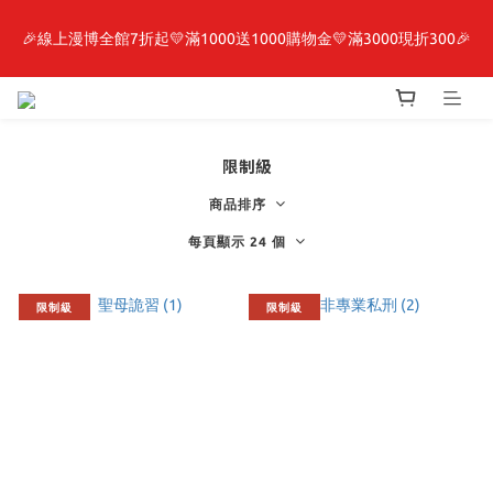
🎉線上漫博全館7折起💛滿1000送1000購物金💛滿3000現折300🎉
最新開賣🔥「全知讀者視角」 周邊商品
【抽籤堂】 影之強者、你又被殺了呢，偵探大人、約會大作戰、
沉默魔女、86不存在的戰區  一抽入魂 
限制級
最新開賣🔥「全知讀者視角」 周邊商品
商品排序
每頁顯示 24 個
限制級
限制級