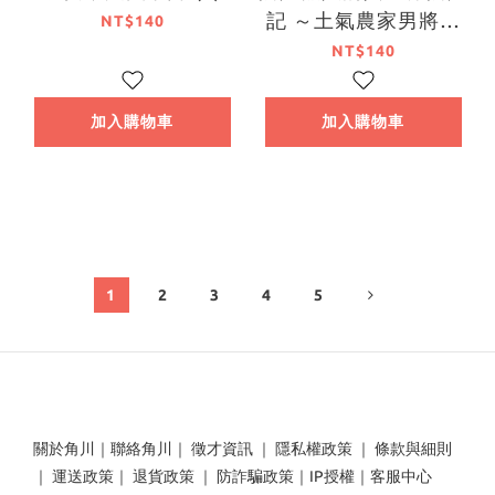
記 ～土氣農家男將玩
NT$140
弄各式種族的○頭使其
NT$140
心醉神迷～ (1)
加入購物車
加入購物車
1
2
3
4
5
關於角川
｜
聯絡角川
｜
徵才資訊
｜
隱私權政策
｜
條款與細則
｜
運送政策
｜
退貨政策
｜
防詐騙政策
｜
IP授權
｜
客服中心