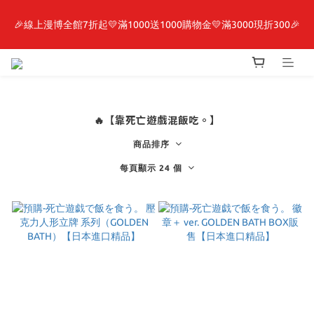
🎉線上漫博全館7折起💛滿1000送1000購物金💛滿3000現折300🎉
最新開賣🔥「全知讀者視角」 周邊商品
【抽籤堂】 影之強者、你又被殺了呢，偵探大人、約會大作戰、
沉默魔女、86不存在的戰區  一抽入魂 
🔥【靠死亡遊戲混飯吃。】
最新開賣🔥「全知讀者視角」 周邊商品
商品排序
每頁顯示 24 個