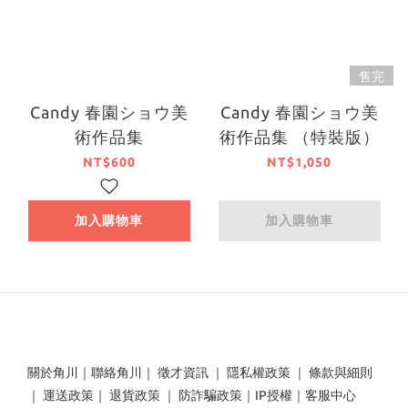
售完
Candy 春園ショウ美
Candy 春園ショウ美
術作品集
術作品集 （特裝版）
NT$600
NT$1,050
加入購物車
加入購物車
關於角川
｜
聯絡角川
｜
徵才資訊
｜
隱私權政策
｜
條款與細則
｜
運送政策
｜
退貨政策
｜
防詐騙政策
｜
IP授權
｜
客服中心