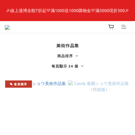
🎉線上漫博全館7折起💛滿1000送1000購物金💛滿3000現折300🎉
最新開賣🔥「全知讀者視角」 周邊商品
【抽籤堂】 影之強者、你又被殺了呢，偵探大人、約會大作戰、
沉默魔女、86不存在的戰區  一抽入魂 
美術作品集
最新開賣🔥「全知讀者視角」 周邊商品
商品排序
每頁顯示 24 個
會員獨享