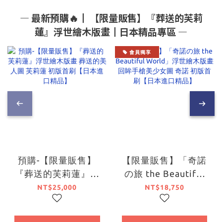
― 最新預購🔥┃ 【限量販售】『葬送的芙莉
蓮』浮世繪木版畫┃日本精品專區 ―
會員獨享
預購-【限量販售】
【限量販售】「奇諾
『葬送的芙莉蓮』浮
の旅 the Beautiful
世繪木版畫 葬送的美
World」浮世繪木版
NT$25,000
NT$18,750
人圖 芙莉蓮 初版首刷
畫 回眸手槍美少女圖
【日本進口精品】
奇諾 初版首刷【日本