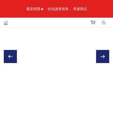
最新開賣🔥「全知讀者視角」 周邊商品
最新開賣🔥「全知讀者視角」 周邊商品
🎉線上漫博全館7折起💛滿1000送1000購物金💛滿3000現折300🎉
【抽籤堂】 影之強者、你又被殺了呢，偵探大人、約會大作戰、
沉默魔女、86不存在的戰區  一抽入魂 
最新開賣🔥「全知讀者視角」 周邊商品