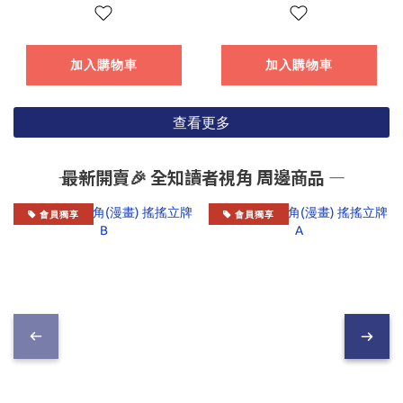
SERIES 「驚爆危機」
SERIES 「驚爆危機」
1/48 Arbalest 特別
1/48 Arbalest【日本
套組【日本進口精
進口精品】
加入購物車
加入購物車
品】
查看更多
―― 最新開賣🎉 全知讀者視角 周邊商品 ―
會員獨享
會員獨享