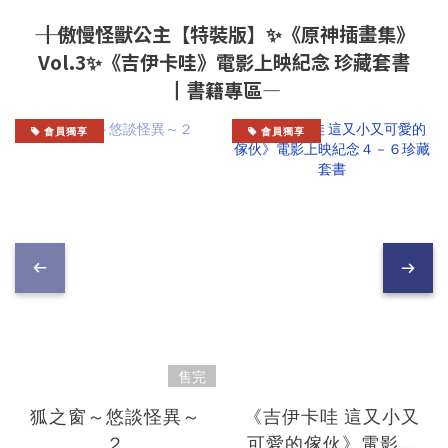
―― ┃傲慢怪獸公主【特裝版】✨《原神插畫集》
Vol.3✨《吉伊卡哇》電影上映紀念 珍藏套書
┃書籍專區―
會員獨享
會員獨享
售完
狐之窗～悠談怪異～
《吉伊卡哇 這又小又
２
可愛的傢伙》電影上