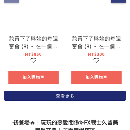
我買下了與她的每週
我買下了與她的每週
密會 (8) ～在一個屋
密會 (8) ～在一個屋
簷下，屬於兩人的祕
簷下，屬於兩人的祕
NT$850
NT$300
密～（特裝版）【7月
密～
下旬出貨】
加入購物車
加入購物車
查看更多
―― 初登場🔥┃玩玩的戀愛關係✨FX戰士久留美