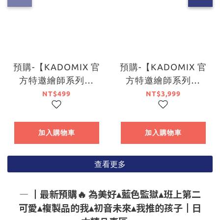
預購-【KADOMIX 官
預購-【KADOMIX 官
方特邀繪師系列】
方特邀繪師系列】
『約會大作戰』壓克
『約會大作戰』BIG掛
NT$499
NT$3,999
力立牌 夜刀神十香
軸 時崎狂三 系列
系列【日本進口精
【日本進口精品】
品】
加入購物車
加入購物車
查看更多
― ┃最新預購🔥 為美好▴藍色監獄▴班上第二
可愛▴複製品的我▴初音未來▴我推的孩子┃日