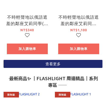
不時輕聲地以俄語遮
不時輕聲地以俄語遮
羞的鄰座艾莉同學(原
羞的鄰座艾莉同學
作) 壓克力色紙 D (台
(11)（限定版）【7月
NT$340
NT$1,100
灣角川官網限定)
下旬出貨】
加入購物車
加入購物車
查看更多
―― 最新商品✨ ┃FLASHLIGHT 周邊精品┃系列
專區 ――
限制級
限制級