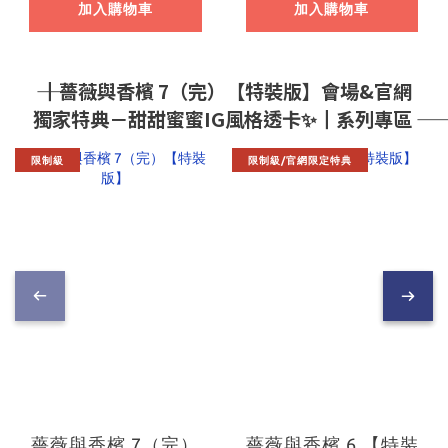
進口精品】
加入購物車
加入購物車
―― ┃薔薇與香檳 7（完）【特裝版】會場&官網
獨家特典－甜甜蜜蜜IG風格透卡✨┃系列專區 ――
限制級
限制級/官網限定特典
薔薇與香檳 7（完）
薔薇與香檳 6 【特裝