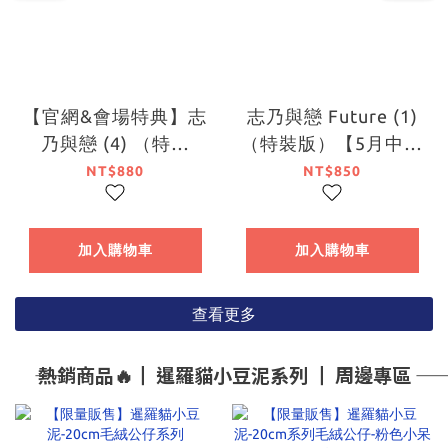
【官網&會場特典】志
志乃與戀 Future (1)
乃與戀 (4) （特裝
（特裝版）【5月中旬
版）【7月下旬出貨】
出貨】
NT$880
NT$850
加入購物車
加入購物車
查看更多
―― 熱銷商品🔥┃ 暹羅貓小豆泥系列 ┃ 周邊專區 ――