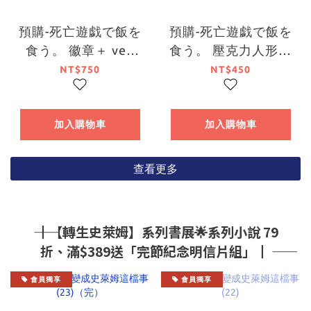
預購-死亡遊戯で飯を
預購-死亡遊戯で飯を
食う。 徽章＋ ver.
食う。 壓克力人形立
GOLDEN BATH BOX
牌 系列（GOLDEN
NT$750
NT$450
販售【日本進口精
BATH）【日本進口精
品】
品】
加入購物車
加入購物車
查看更多
―― ┃【轉生史萊姆】系列書展🌟系列小說 79
折、滿$389送「完節紀念明信片組」┃ ――
會員獨享
會員獨享