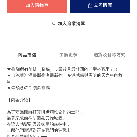
加入購物車
立即購買
加入追蹤清單
商品描述
了解更多
送貨及付款方式
★推翻所有前提（路線），最後且最壯闊的「聖杯戰爭」！
★《冰菓》漫畫版作者最新作，充滿感傷與黑暗的天之杯的故
事！
★奈須きのこ讚歎推薦！
【內容介紹】
為了守護櫻而打算與伊莉雅合作的士郎，
靠著記憶前往艾因茲貝倫城堡。
在讓人感覺到異常氛圍的森林中，
士郎他們遭遇到正在戰鬥的狂戰士，
以及似曾相識的人──