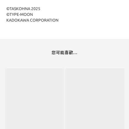
©TASKOHNA 2025
©TYPE-MOON
KADOKAWA CORPORATION
您可能喜歡...