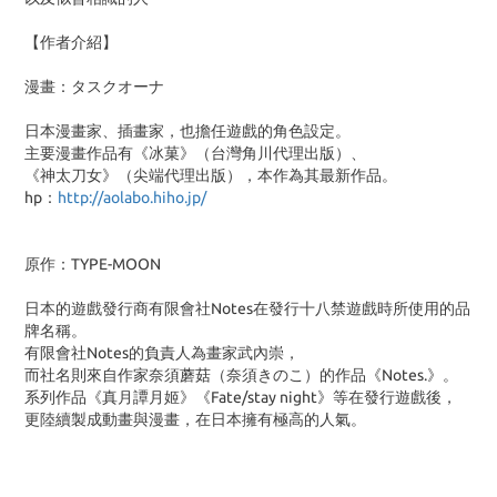
【作者介紹】
漫畫：タスクオーナ
日本漫畫家、插畫家，也擔任遊戲的角色設定。
主要漫畫作品有《冰菓》（台灣角川代理出版）、
《神太刀女》（尖端代理出版），本作為其最新作品。
hp：
http://aolabo.hiho.jp/
原作：TYPE-MOON
日本的遊戲發行商有限會社Notes在發行十八禁遊戲時所使用的品
牌名稱。
有限會社Notes的負責人為畫家武內崇，
而社名則來自作家奈須蘑菇（奈須きのこ）的作品《Notes.》。
系列作品《真月譚月姬》《Fate/stay night》等在發行遊戲後，
更陸續製成動畫與漫畫，在日本擁有極高的人氣。