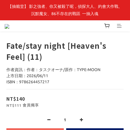
【轉生史萊姆】系列書展🌟系列小說 79 折，滿$389送「完節紀念
【抽籤堂】 影之強者、你又被殺了呢，偵探大人、約會大作戰、
沉默魔女、86不存在的戰區  一抽入魂 
明信片組」
【轉生史萊姆】系列書展🌟系列小說 79 折，滿$389送「完節紀念
明信片組」
Fate/stay night [Heaven's
Feel] (11)
作者資訊：作者：タスクオーナ/原作：TYPE-MOON
上市日期：2026/06/11
ISBN：9786264457217
NT$140
會員獨享
NT$111