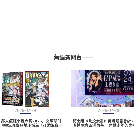
―― 角編新聞台――
2026-07-29
2026-07-28
一部人氣輕小說大賞2025」文庫部門
簡士頡《北投女巫》首場簽書會於20
！《轉生異世界地下城主，打造溫泉地
畫博覽會圓滿落幕！ 跨越多年的等
(1)》2026高雄動漫節重磅登場 首刷
巫與仙子們共度最魔幻的一天
特裝版即日起開放事前預購