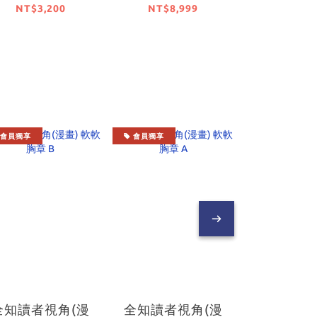
Non-scale模型
島朱乃 15th
日』系列
NT$3,200
NT$8,999
NT$7,
【日本進口精品】
Anniversary ver.
好的世界
【Renewal
福！』涼
Package】【日本
惠惠ve
進口精品】
KADOKA
套組【日
品
會員獨享
會員獨享
會員獨享
全知讀者視角(漫
全知讀者視角(漫
全知讀者