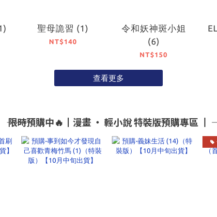
)
聖母詭習 (1)
令和妖神斑小姐
E
(6)
NT$140
NT$150
查看更多
―― 限時預購中🔥┃漫畫 • 輕小說 特裝版預購專區 ┃ ――