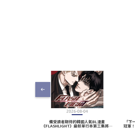
2026-08-04
備受讀者期待的韓國人氣BL漫畫
「下
《FLASHLIGHT》最新單行本第三集將於
冠軍
2026高雄國際動漫節首賣登場！同步推出
下城 
豪華特裝版，收錄特典內容搶先公開𖤐ˊ˗