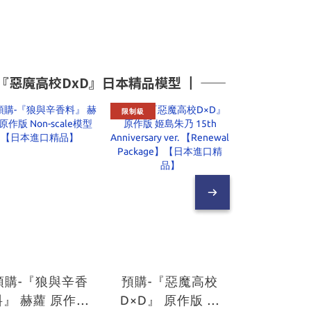
魔高校DxD』日本精品模型 ┃ ――
限制級
預購-『狼與辛香
預購-『惡魔高校
預購-【20
料』 赫蘿 原作版
D×D』 原作版 姬
模型展】