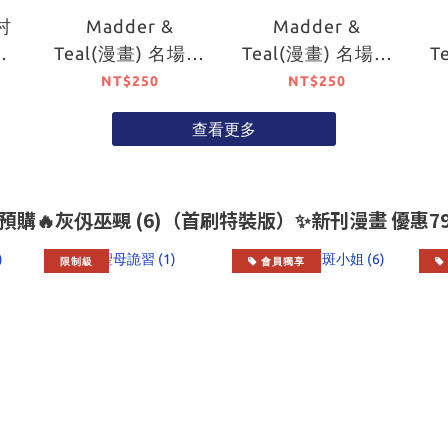
村
Madder &
Madder &
裝
Teal(漫畫) 名場面
Teal(漫畫) 名場面
T
出
壓克力鑰匙圈 B
壓克力鑰匙圈 A
NT$250
NT$250
查看更多
最新預購🔥灰仭巫覡 (6)（首刷特裝版）✨新刊漫畫 優惠79折
限制級
會員獨享