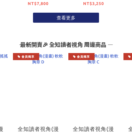
千夜 1/6比例模型
PLASTIC MODEL
NT$7,800
NT$3,250
EL
【日本進口精品】
SERIES 「狼與辛
查看更多
爆危
香料 MERCHANT
MEETS THE WISE
本進
WOLF」 赫蘿 DX
ver.【日本進口精
―― 最新開賣🎉 全知讀者視角 周邊商品 ―
品】
會員獨享
會員獨享
漫
全知讀者視角(漫
全知讀者視角(漫