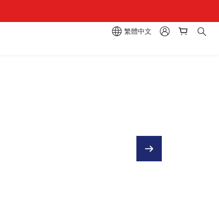
繁體中文
區  一抽入魂 