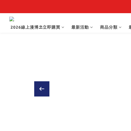
2026線上漫博⛱️立即購買
最新活動
商品分類
【抽籤堂】 影