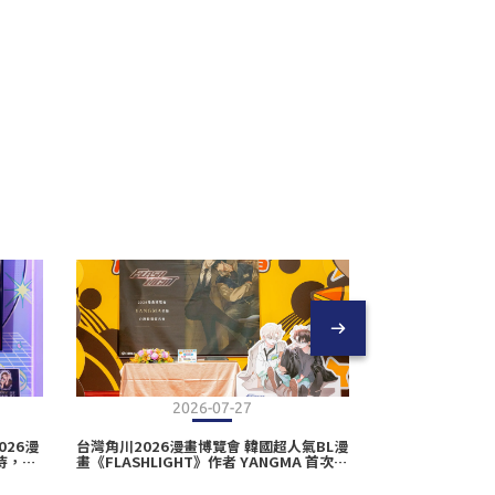
2026-07-27
2
26漫
台灣角川2026漫畫博覽會 韓國超人氣BL漫
台灣角川2026
待，女
畫《FLASHLIGHT》作者 YANGMA 首次來
最惹人憐愛》作
台簽名會圓滿落幕！