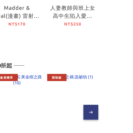
Madder &
人妻教師與班上女
敬啟者，
eal(漫畫) 雷射胸
高中生陷入愛戀
開的花朵們
章 B
(1)
NT$170
NT$250
NT$1
起 ――
會員獨享
限制級
會員獨享