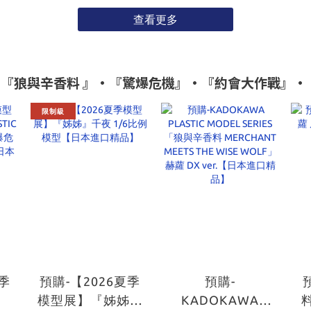
查看更多
』•『狼與辛香料 』•『驚爆危機』•『約會大作戰』•『惡
限制級
夏季
預購-【2026夏季
預購-
模型展】『姊姊』
KADOKAWA