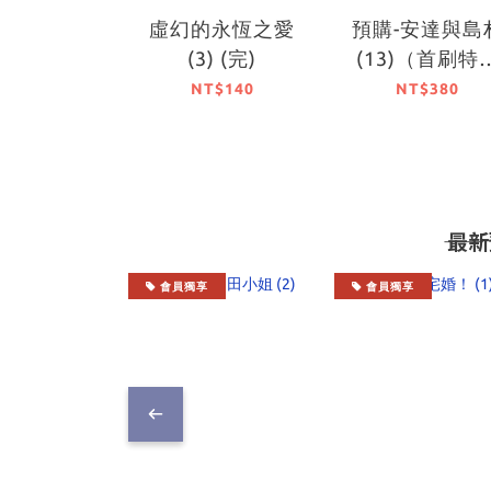
虛幻的永恆之愛
預購-安達與島
(3) (完)
(13)（首刷特
版）【9月中旬
NT$140
NT$380
貨】
―― 
會員獨享
會員獨享