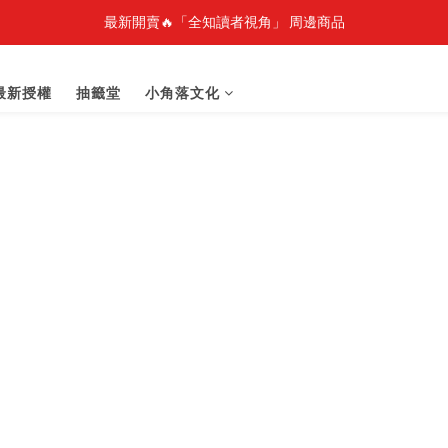
最新開賣🔥「全知讀者視角」 周邊商品
最新開賣🔥「全知讀者視角」 周邊商品
🎉線上漫博全館7折起💛滿1000送1000購物金💛滿3000現折300🎉
最新授權
抽籤堂
小角落文化
之強者、你又被殺了呢，偵探大人、約會大作戰、沉默魔女、86不存在的戰
最新開賣🔥「全知讀者視角」 周邊商品