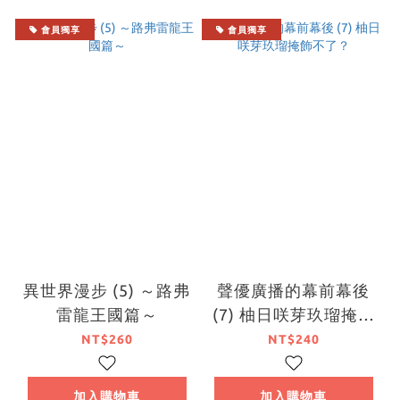
會員獨享
會員獨享
異世界漫步 (5) ～路弗
聲優廣播的幕前幕後
雷龍王國篇～
(7) 柚日咲芽玖瑠掩飾
不了？
NT$260
NT$240
加入購物車
加入購物車