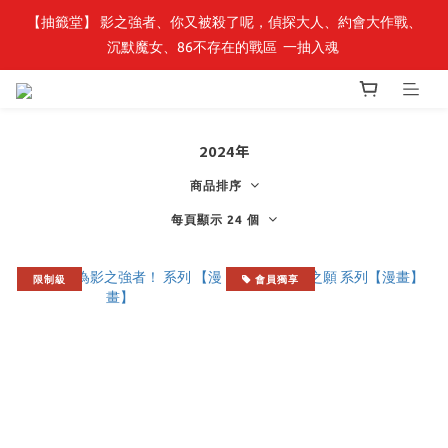
【抽籤堂】 影之強者、你又被殺了呢，偵探大人、約會大作戰、
最新開賣🔥「全知讀者視角」 周邊商品
沉默魔女、86不存在的戰區  一抽入魂 
最新開賣🔥「全知讀者視角」 周邊商品
2024年
商品排序
每頁顯示 24 個
限制級
會員獨享