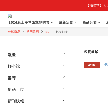
【抽籤堂】 影
2026線上漫博⛱️立即購買
最新活動
商品分類
全部商品
熱門系列
BL
包養前輩
包養前輩
漫畫
限制級
輕小說
書籍
新品上市
新刊快報