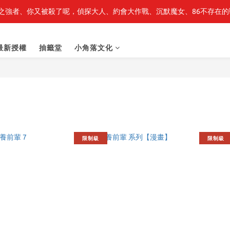
之強者、你又被殺了呢，偵探大人、約會大作戰、沉默魔女、86不存在的戰
最新開賣🔥「全知讀者視角」 周邊商品
最新開賣🔥「全知讀者視角」 周邊商品
最新授權
抽籤堂
小角落文化
限制級
限制級