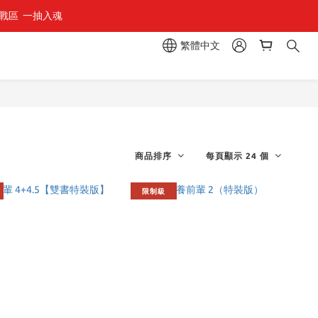
區  一抽入魂 
繁體中文
商品排序
每頁顯示 24 個
限制級