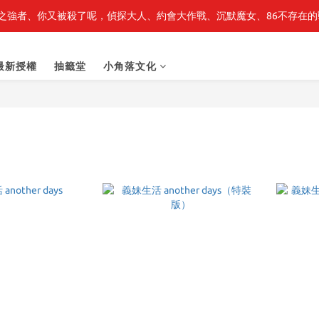
之強者、你又被殺了呢，偵探大人、約會大作戰、沉默魔女、86不存在的戰
轉生史萊姆】系列書展🌟系列小說 79 折，滿$389送「完節紀念明信片
轉生史萊姆】系列書展🌟系列小說 79 折，滿$389送「完節紀念明信片
最新授權
抽籤堂
小角落文化