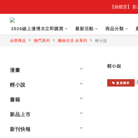
【抽籤堂】 影
【
【
2026線上漫博⛱️立即購買
最新活動
商品分類
全部商品
熱門系列
義妹生活 全系列
輕小說
輕小說
漫畫
會員獨享
輕小說
書籍
新品上市
新刊快報