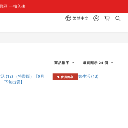
區  一抽入魂 
組」
繁體中文
組」
商品排序
每頁顯示 24 個
會員獨享