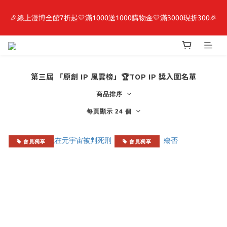
🎉線上漫博全館7折起💛滿1000送1000購物金💛滿3000現折300🎉
最新開賣🔥「全知讀者視角」 周邊商品
【抽籤堂】 影之強者、你又被殺了呢，偵探大人、約會大作戰、
沉默魔女、86不存在的戰區  一抽入魂 
第三屆 「原創 IP 風雲榜」🏆TOP IP 獎入圍名單
最新開賣🔥「全知讀者視角」 周邊商品
商品排序
每頁顯示 24 個
會員獨享
會員獨享