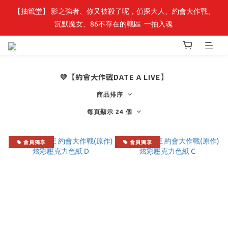
【抽籤堂】 影之強者、你又被殺了呢，偵探大人、約會大作戰、
最新開賣🔥「全知讀者視角」 周邊商品
沉默魔女、86不存在的戰區  一抽入魂 
最新開賣🔥「全知讀者視角」 周邊商品
💛【約會大作戰DATE A LIVE】
商品排序
每頁顯示 24 個
會員獨享
會員獨享