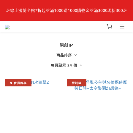
🎉線上漫博全館7折起💛滿1000送1000購物金💛滿3000現折300🎉
最新開賣🔥「全知讀者視角」 周邊商品
【抽籤堂】 影之強者、你又被殺了呢，偵探大人、約會大作戰、
沉默魔女、86不存在的戰區  一抽入魂 
原創IP
最新開賣🔥「全知讀者視角」 周邊商品
商品排序
每頁顯示 24 個
會員獨享
限制級